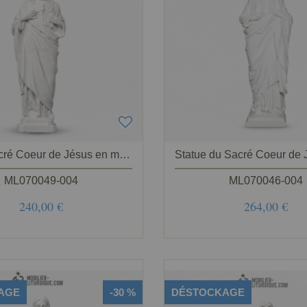
Statue Sacré Coeur de Jésus en marbre blanc,40 cm
ML070049-004
ML070046-004
240,00 €
264,00 €
AGE
-30 %
DÉSTOCKAGE