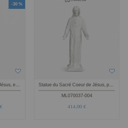
-30 %
Statue du Sacré Coeur de Jésus, en résine de marbre reconstitué, 75 cm
Statue du Sacré Coeur de Jésus, poudre de marbre blanc 60-80 cm
ML070037-004
 €
414,00 €