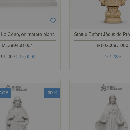
 La Cène, en marbre blanc
ML290458-004
ML020097-080
95,00 €
277,78 €
99,00 €
AGE
-30 %