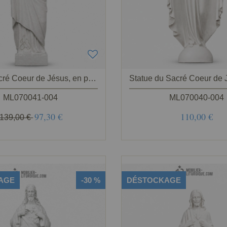
Statue Sacré Coeur de Jésus, en poudre de marbre reconstitué synthétique 30-40 cm
ML070041-004
ML070040-004
97,30 €
110,00 €
139,00 €
AGE
-30 %
DÉSTOCKAGE