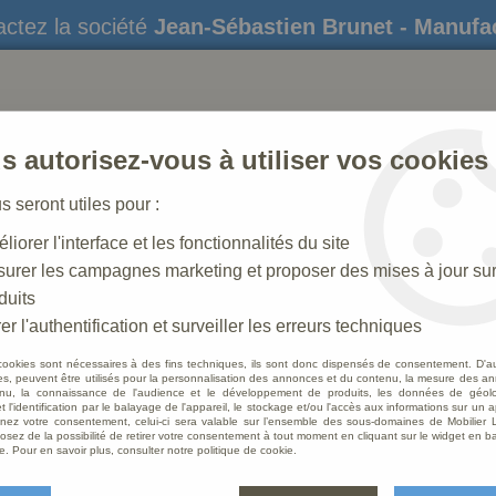
ctez la société
Jean-Sébastien Brunet - Manufa
s autorisez-vous à utiliser vos cookies
us seront utiles pour :
liorer l'interface et les fonctionnalités du site
STATUES
CRÈCHES DE NOËL
AMÉNAGEME
urer les campagnes marketing et proposer des mises à jour su
duits
er l'authentification et surveiller les erreurs techniques
cookies sont nécessaires à des fins techniques, ils sont donc dispensés de consentement. D'a
Statues religieuses du Christ
res, peuvent être utilisés pour la personnalisation des annonces et du contenu, la mesure des a
nu, la connaissance de l'audience et le développement de produits, les données de géoloc
t l'identification par le balayage de l'appareil, le stockage et/ou l'accès aux informations sur un a
ez votre consentement, celui-ci sera valable sur l’ensemble des sous-domaines de Mobilier L
osez de la possibilité de retirer votre consentement à tout moment en cliquant sur le widget en ba
Statue religieuse du Christ
e. Pour en savoir plus, consulter notre politique de cookie.