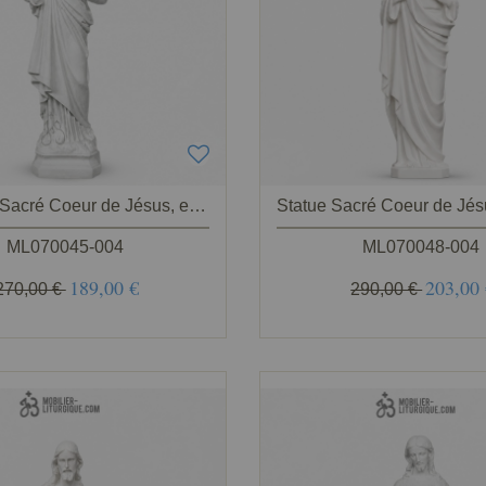
Statue du Sacré Coeur de Jésus, en marbre blanc 50 cm
ML070045-004
ML070048-004
189,00 €
203,00
270,00 €
290,00 €