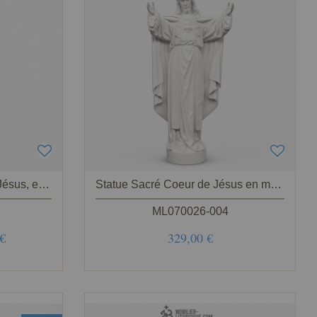
Statue du Sacré Coeur de Jésus, en marbre blanc,62-80-100 cm
Statue Sacré Coeur de Jésus en marbre blanc 40-60-80 cm
ML070026-004
 €
329,00 €