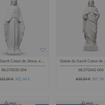
Statue du Sacré Coeur de Jésus, en marbre blanc
ML070035-004
ML070042-004
302,40 €
307,30
432,00 €
439,00 €