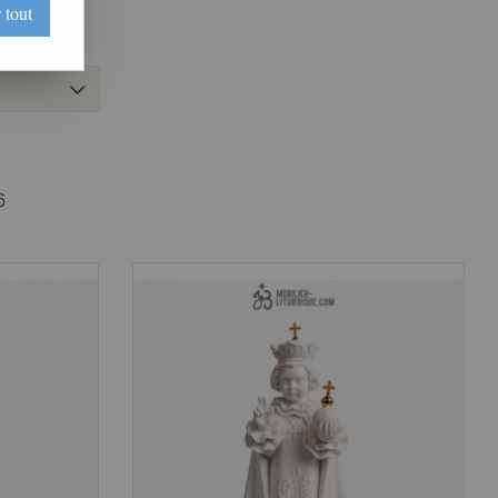
 tout
6