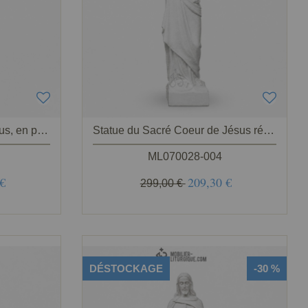
Statue Sacré Coeur de Jésus, en poudre de marbre reconstitué,53 cm
Statue du Sacré Coeur de Jésus résine de marbre Blanc 45 cm
ML070028-004
 €
209,30 €
299,00 €
DÉSTOCKAGE
-30 %