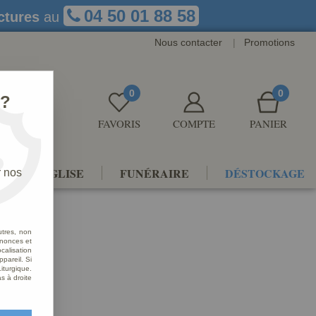
04 50 01 88 58
ctures
au
Nous contacter
|
Promotions
0
0
 ?
FAVORIS
COMPTE
PANIER
NTS D'ÉGLISE
FUNÉRAIRE
DÉSTOCKAGE
r nos
utres, non
nnonces et
alisation
ppareil. Si
iturgique.
s à droite