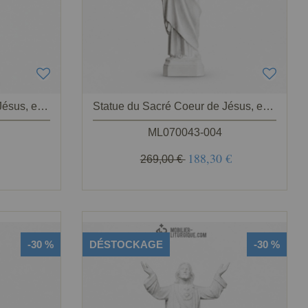
Statue du Sacré Coeur de Jésus, en marbre blanc
Statue du Sacré Coeur de Jésus, en résine de poudre de marbre,45 cm
ML070043-004
188,30 €
269,00 €
-30 %
DÉSTOCKAGE
-30 %