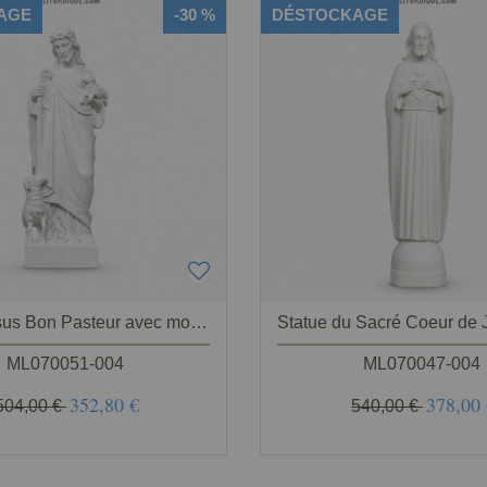
AGE
-30 %
DÉSTOCKAGE
Statue Jésus Bon Pasteur avec moutons, en marbre reconstitué synthétique,60-80 cm
ML070051-004
ML070047-004
352,80 €
378,00
504,00 €
540,00 €