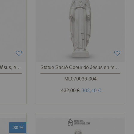
Statue du Sacré Coeur de Jésus, en marbre blanc base résine,50 cm
Statue Sacré Coeur de Jésus en marbre blanc 62 cm
ML070036-004
302,40 €
432,00 €
-30 %