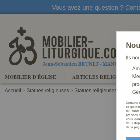
Vous avez une question ? Conta
Nou
Ils no
Amé
MOBILIER D'ÉGLISE
ARTICLES RELIGIEUX
Mes
pro
Accueil
>
Statues religieuses
>
Statues religieuses du Christ
Gér
Certains 
obligatoi
du conte
précises e
vous donn
Vous disp
de la pag