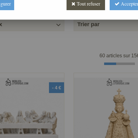
igurer
Tout refuser
Accepter
x
Trier par
60 articles sur
15
- 4 €