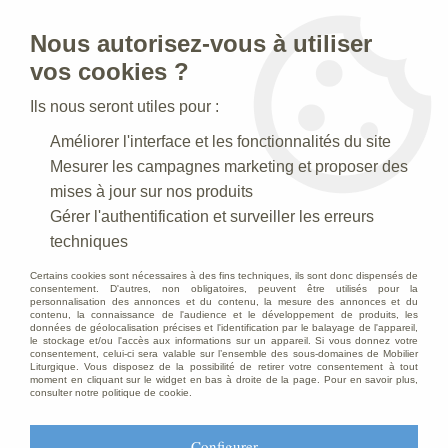
Nous autorisez-vous à utiliser
0
vos cookies ?
Ils nous seront utiles pour :
Accueil
>
Statues religieuses
>
Statues religieuses du Christ
>
Améliorer l'interface et les fonctionnalités du site
Statue Christ Ressuscité en poudre de marbre blanc 85 cm
Mesurer les campagnes marketing et proposer des
mises à jour sur nos produits
Gérer l'authentification et surveiller les erreurs
techniques
Certains cookies sont nécessaires à des fins techniques, ils sont donc dispensés de
consentement. D'autres, non obligatoires, peuvent être utilisés pour la
personnalisation des annonces et du contenu, la mesure des annonces et du
contenu, la connaissance de l'audience et le développement de produits, les
données de géolocalisation précises et l'identification par le balayage de l'appareil,
le stockage et/ou l'accès aux informations sur un appareil. Si vous donnez votre
consentement, celui-ci sera valable sur l’ensemble des sous-domaines de Mobilier
Liturgique. Vous disposez de la possibilité de retirer votre consentement à tout
moment en cliquant sur le widget en bas à droite de la page. Pour en savoir plus,
consulter notre politique de cookie.
Configurer