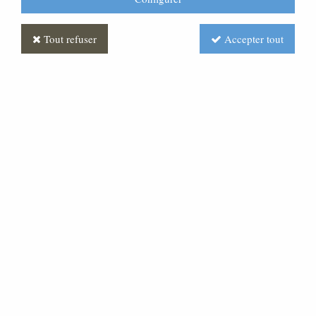
Tout refuser
Accepter tout
Statue Christ Ressuscité en
poudre de marbre blanc 85
cm
Soyez le premier à donner votre avis !