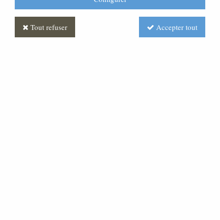
5- Le paiement
6- La livraison
Tout refuser
Accepter tout
7- La faculté de rétractation et les modalités d'exercice du
droit de rétractation
8- Le Service Après Vente -L'échange
9- Les frais de retour
10- La responsabilité
11- Dispositions diverses
12- Le règlement des litiges
Les conditions générales de vente de la société JEAN-
SEBASTIEN BRUNET-Manufactures (ci-après « les
présentes CGV ») sont conclues entre d'une part la société