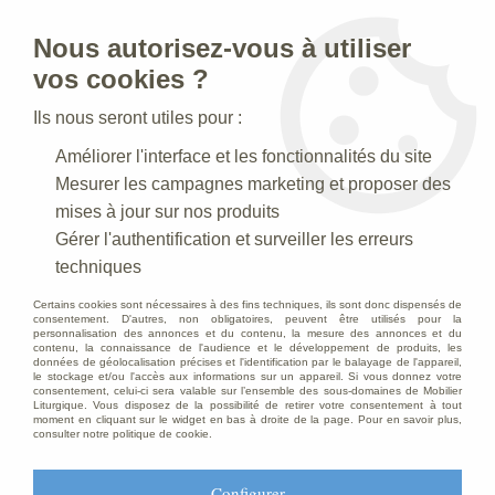
Nous autorisez-vous à utiliser
0
vos cookies ?
Ils nous seront utiles pour :
Accueil
>
Conditions Générales de Vente
Améliorer l'interface et les fonctionnalités du site
Mesurer les campagnes marketing et proposer des
Nos conditions générales de vente
mises à jour sur nos produits
Gérer l'authentification et surveiller les erreurs
SOMMAIRE
techniques
Certains cookies sont nécessaires à des fins techniques, ils sont donc dispensés de
consentement. D'autres, non obligatoires, peuvent être utilisés pour la
1- Objet
personnalisation des annonces et du contenu, la mesure des annonces et du
contenu, la connaissance de l'audience et le développement de produits, les
données de géolocalisation précises et l'identification par le balayage de l'appareil,
2- La présentation des Produits sur le Site
le stockage et/ou l'accès aux informations sur un appareil. Si vous donnez votre
consentement, celui-ci sera valable sur l’ensemble des sous-domaines de Mobilier
Liturgique. Vous disposez de la possibilité de retirer votre consentement à tout
3- La commande
moment en cliquant sur le widget en bas à droite de la page. Pour en savoir plus,
consulter notre politique de cookie.
4- Les conditions tarifaires
Configurer