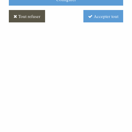
Tout refuser
Accepter tout
Statue du Christ en bois
décoré
Soyez le premier à donner votre avis !
277
,
40
€
TTC
À partir de
Réf. :
ML020094-010
Statue Christ Miséricordieux en bois, finition colorée.