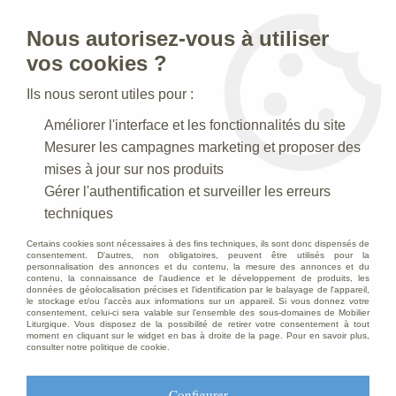
Nous autorisez-vous à utiliser
0
vos cookies ?
Ils nous seront utiles pour :
Accueil
>
Statues religieuses
>
Statues religieuses du Christ
>
Améliorer l'interface et les fonctionnalités du site
Statue du Christ en bois décoré
Mesurer les campagnes marketing et proposer des
mises à jour sur nos produits
Gérer l'authentification et surveiller les erreurs
techniques
Certains cookies sont nécessaires à des fins techniques, ils sont donc dispensés de
consentement. D'autres, non obligatoires, peuvent être utilisés pour la
personnalisation des annonces et du contenu, la mesure des annonces et du
contenu, la connaissance de l'audience et le développement de produits, les
données de géolocalisation précises et l'identification par le balayage de l'appareil,
le stockage et/ou l'accès aux informations sur un appareil. Si vous donnez votre
consentement, celui-ci sera valable sur l’ensemble des sous-domaines de Mobilier
Liturgique. Vous disposez de la possibilité de retirer votre consentement à tout
moment en cliquant sur le widget en bas à droite de la page. Pour en savoir plus,
consulter notre politique de cookie.
Configurer