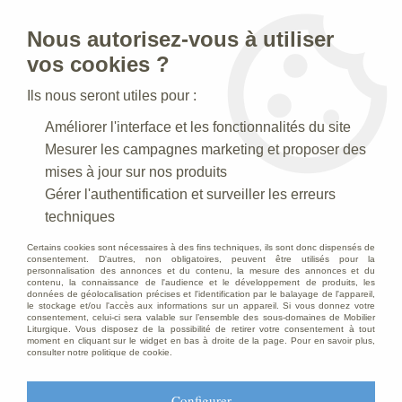
Nous autorisez-vous à utiliser
0
vos cookies ?
Ils nous seront utiles pour :
Accueil
>
Statues religieuses
>
Statues religieuses du Christ
>
Améliorer l'interface et les fonctionnalités du site
Statue Sacré Coeur de Jésus : statue sur mesure Marbre
Mesurer les campagnes marketing et proposer des
mises à jour sur nos produits
Gérer l'authentification et surveiller les erreurs
techniques
Certains cookies sont nécessaires à des fins techniques, ils sont donc dispensés de
consentement. D'autres, non obligatoires, peuvent être utilisés pour la
personnalisation des annonces et du contenu, la mesure des annonces et du
contenu, la connaissance de l'audience et le développement de produits, les
données de géolocalisation précises et l'identification par le balayage de l'appareil,
le stockage et/ou l'accès aux informations sur un appareil. Si vous donnez votre
consentement, celui-ci sera valable sur l’ensemble des sous-domaines de Mobilier
Liturgique. Vous disposez de la possibilité de retirer votre consentement à tout
moment en cliquant sur le widget en bas à droite de la page. Pour en savoir plus,
consulter notre politique de cookie.
Configurer