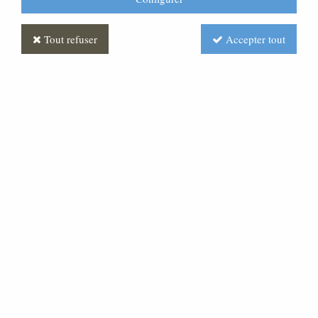
Tout refuser
Accepter tout
Statue Sacré Coeur de Jésus
: statue sur mesure Marbre
Soyez le premier à donner votre avis !
Prix : Nous consulter
Réf. :
STSM0138-007
Statue Sacré Coeur de Jésus en marbre de carrare ou
en bois. Possibilité de réaliser toutes dimensions a