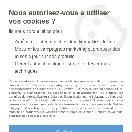
Nous autorisez-vous à utiliser
0
vos cookies ?
Ils nous seront utiles pour :
Accueil
>
Statues religieuses
>
Statues religieuses du Christ
>
Améliorer l'interface et les fonctionnalités du site
Statue du Sacré Coeur de Jésus, en marbre blanc
Mesurer les campagnes marketing et proposer des
DÉSTOCKAGE
-
30
%
mises à jour sur nos produits
Gérer l'authentification et surveiller les erreurs
techniques
Certains cookies sont nécessaires à des fins techniques, ils sont donc dispensés de
consentement. D'autres, non obligatoires, peuvent être utilisés pour la
personnalisation des annonces et du contenu, la mesure des annonces et du
contenu, la connaissance de l'audience et le développement de produits, les
données de géolocalisation précises et l'identification par le balayage de l'appareil,
le stockage et/ou l'accès aux informations sur un appareil. Si vous donnez votre
consentement, celui-ci sera valable sur l’ensemble des sous-domaines de Mobilier
Liturgique. Vous disposez de la possibilité de retirer votre consentement à tout
moment en cliquant sur le widget en bas à droite de la page. Pour en savoir plus,
consulter notre politique de cookie.
Configurer