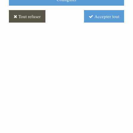
Tout refuser
Accepter tout
Statue du Sacré Coeur de
Jésus, en marbre blanc
Soyez le premier à donner votre avis !
302
,
40
€
TTC
au lieu de
432,00
€
Valable jusqu'à épuisement du stock