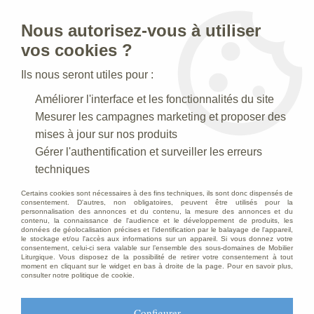
Nous autorisez-vous à utiliser
0
vos cookies ?
Ils nous seront utiles pour :
Accueil
>
Statues religieuses
>
Statues religieuses du Christ
>
Améliorer l'interface et les fonctionnalités du site
Statue Sacré Coeur de Jésus en marbre blanc,40 cm
Mesurer les campagnes marketing et proposer des
mises à jour sur nos produits
Gérer l'authentification et surveiller les erreurs
techniques
Certains cookies sont nécessaires à des fins techniques, ils sont donc dispensés de
consentement. D'autres, non obligatoires, peuvent être utilisés pour la
personnalisation des annonces et du contenu, la mesure des annonces et du
contenu, la connaissance de l'audience et le développement de produits, les
données de géolocalisation précises et l'identification par le balayage de l'appareil,
le stockage et/ou l'accès aux informations sur un appareil. Si vous donnez votre
consentement, celui-ci sera valable sur l’ensemble des sous-domaines de Mobilier
Liturgique. Vous disposez de la possibilité de retirer votre consentement à tout
moment en cliquant sur le widget en bas à droite de la page. Pour en savoir plus,
consulter notre politique de cookie.
Configurer