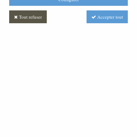
Tout refuser
Accepter tout
Statue Sacré Coeur de Jésus
en marbre blanc,40 cm
Soyez le premier à donner votre avis !
240
,
00
€
TTC
Réf. :
ML070049-004
Cette très belle statue du Christ est en marbre blanc
reconstitué. Egalement disponible en coloré. Merci de