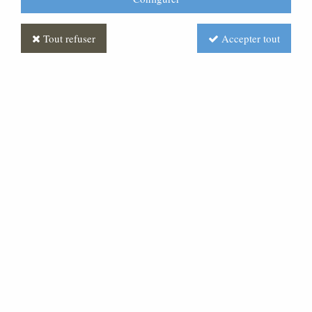
Tout refuser
Accepter tout
Statue de Jésus adolescent
en bois décoré
Soyez le premier à donner votre avis !
420
,
20
€
TTC
À partir de
Réf. :
ML020096-010
Statue représentant Jésus adolescent, en bois, finition
colorée.