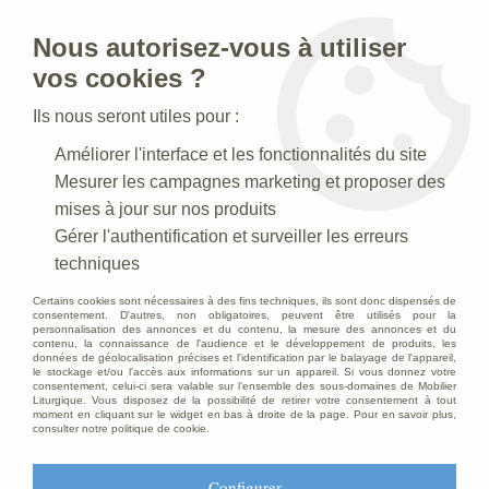
Nous autorisez-vous à utiliser
0
vos cookies ?
Ils nous seront utiles pour :
Accueil
>
Statues religieuses
>
Statues religieuses du Christ
>
Améliorer l'interface et les fonctionnalités du site
Statue de Jésus adolescent en bois décoré
Mesurer les campagnes marketing et proposer des
mises à jour sur nos produits
Gérer l'authentification et surveiller les erreurs
techniques
Certains cookies sont nécessaires à des fins techniques, ils sont donc dispensés de
consentement. D'autres, non obligatoires, peuvent être utilisés pour la
personnalisation des annonces et du contenu, la mesure des annonces et du
contenu, la connaissance de l'audience et le développement de produits, les
données de géolocalisation précises et l'identification par le balayage de l'appareil,
le stockage et/ou l'accès aux informations sur un appareil. Si vous donnez votre
consentement, celui-ci sera valable sur l’ensemble des sous-domaines de Mobilier
Liturgique. Vous disposez de la possibilité de retirer votre consentement à tout
moment en cliquant sur le widget en bas à droite de la page. Pour en savoir plus,
consulter notre politique de cookie.
Configurer