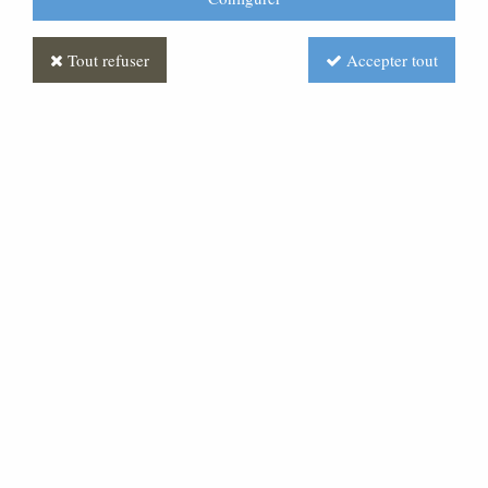
- 59 €
Tout refuser
Accepter tout
Statue Sainte Famille en marbre blanc, 40 cm
ML070130-004
349,00 €
408,00 €