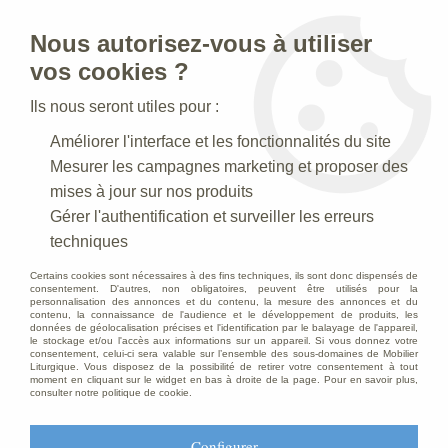
Nous autorisez-vous à utiliser
0
vos cookies ?
Ils nous seront utiles pour :
Accueil
>
Statues religieuses
>
Statues religieuses Sainte Famille
Améliorer l'interface et les fonctionnalités du site
Mesurer les campagnes marketing et proposer des
Statues religieuses Sainte Famille
mises à jour sur nos produits
Gérer l'authentification et surveiller les erreurs
techniques
Statues de la Sainte Famille
Certains cookies sont nécessaires à des fins techniques, ils sont donc dispensés de
consentement. D'autres, non obligatoires, peuvent être utilisés pour la
personnalisation des annonces et du contenu, la mesure des annonces et du
contenu, la connaissance de l'audience et le développement de produits, les
données de géolocalisation précises et l'identification par le balayage de l'appareil,
TRIER & FILTRER
le stockage et/ou l'accès aux informations sur un appareil. Si vous donnez votre
consentement, celui-ci sera valable sur l’ensemble des sous-domaines de Mobilier
Liturgique. Vous disposez de la possibilité de retirer votre consentement à tout
moment en cliquant sur le widget en bas à droite de la page. Pour en savoir plus,
consulter notre politique de cookie.
20 articles sur
20
Configurer