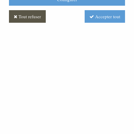
Tout refuser
Accepter tout
Statue de la Vierge Miraculeuse en bois naturel
ML020116-080
450,00 €