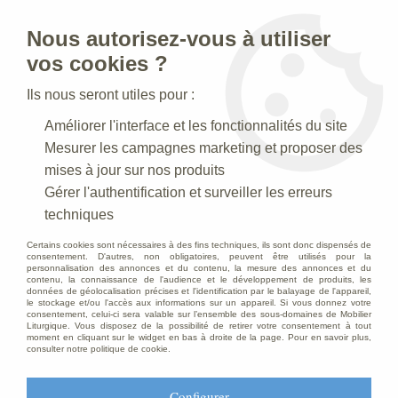
Nous autorisez-vous à utiliser
0
vos cookies ?
Ils nous seront utiles pour :
Accueil
>
Statues religieuses
>
Statues religieuses de la Vierge
Améliorer l'interface et les fonctionnalités du site
Mesurer les campagnes marketing et proposer des
Statues religieuses de la Vierge
mises à jour sur nos produits
Gérer l'authentification et surveiller les erreurs
techniques
Statues de la Vierge Marie
Certains cookies sont nécessaires à des fins techniques, ils sont donc dispensés de
consentement. D'autres, non obligatoires, peuvent être utilisés pour la
personnalisation des annonces et du contenu, la mesure des annonces et du
contenu, la connaissance de l'audience et le développement de produits, les
données de géolocalisation précises et l'identification par le balayage de l'appareil,
TRIER & FILTRER
le stockage et/ou l'accès aux informations sur un appareil. Si vous donnez votre
consentement, celui-ci sera valable sur l’ensemble des sous-domaines de Mobilier
Liturgique. Vous disposez de la possibilité de retirer votre consentement à tout
moment en cliquant sur le widget en bas à droite de la page. Pour en savoir plus,
consulter notre politique de cookie.
60 articles sur
189
Configurer