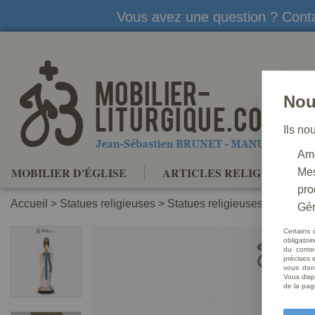
Vous avez une question ? Conta
Nou
Ils no
Amé
MOBILIER D'ÉGLISE
ARTICLES RELIGIEUX
Mes
pro
Accueil
>
Statues religieuses
>
Statues religieuses de la Vie
Gér
Certains 
obligatoi
du conte
précises e
vous donn
Vous disp
de la pag