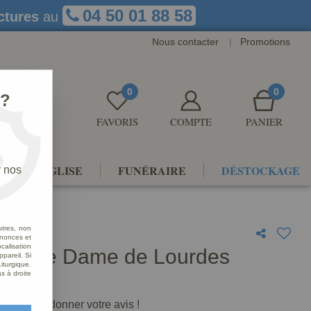
04 50 01 88 58
ctures
au
Nous contacter
|
Promotions
0
0
 ?
FAVORIS
COMPTE
PANIER
NTS D'ÉGLISE
FUNÉRAIRE
DÉSTOCKAGE
r nos
utres, non
nnonces et
alisation
e Notre Dame de Lourdes
ppareil. Si
iturgique.
hrome
s à droite
premier à donner votre avis !