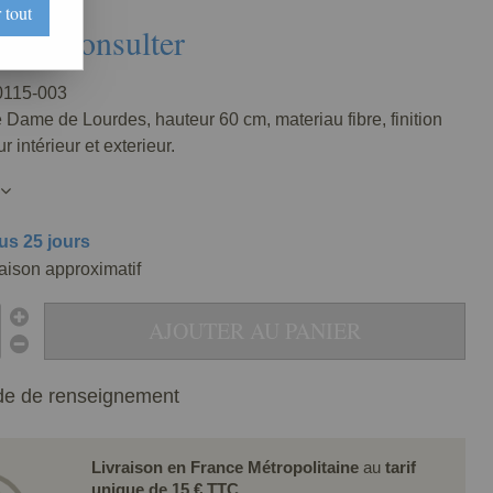
 tout
Nous consulter
115-003
 Dame de Lourdes, hauteur 60 cm, materiau fibre, finition
 intérieur et exterieur.
us 25 jours
raison approximatif
AJOUTER AU PANIER
e de renseignement
Livraison en France Métropolitaine
au
tarif
unique de 15 € TTC
.