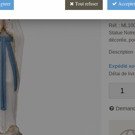
igurer
Tout refuser
Accepter
Prix : 
Réf. :
ML100
Statue Notre
décorée, pour
Description
Expédié so
Délai de liv
Demand