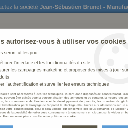
ctez la société
Jean-Sébastien Brunet - Manufa
s autorisez-vous à utiliser vos cookies
us seront utiles pour :
liorer l'interface et les fonctionnalités du site
STATUES
CRÈCHES DE NOËL
AMÉNAGEME
urer les campagnes marketing et proposer des mises à jour su
duits
rge
>
Statue Notre Dame de Lourdes Polychrome
er l'authentification et surveiller les erreurs techniques
cookies sont nécessaires à des fins techniques, ils sont donc dispensés de consentement. D'a
res, peuvent être utilisés pour la personnalisation des annonces et du contenu, la mesure des a
nu, la connaissance de l'audience et le développement de produits, les données de géoloc
Statu
t l'identification par le balayage de l'appareil, le stockage et/ou l'accès aux informations sur un a
ez votre consentement, celui-ci sera valable sur l’ensemble des sous-domaines de Mobilier L
Polyc
osez de la possibilité de retirer votre consentement à tout moment en cliquant sur le widget en ba
e. Pour en savoir plus, consulter notre politique de cookie.
Soyez le 