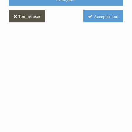
Tout refuser
Accepter tout
Statue de Saint Pierre en bois naturel
ML020065-080