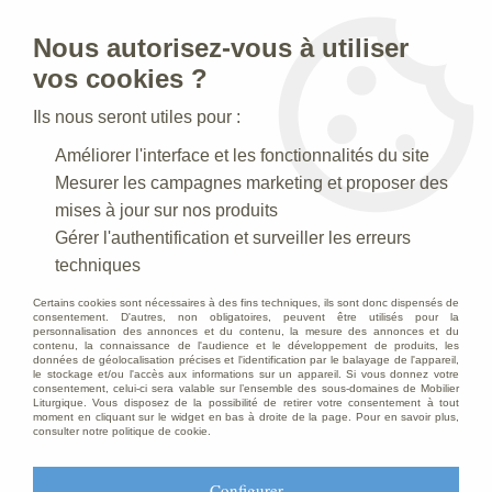
Nous autorisez-vous à utiliser
0
vos cookies ?
Ils nous seront utiles pour :
Accueil
>
Statues religieuses
>
Statues religieuses Saints Patrons
Améliorer l'interface et les fonctionnalités du site
Mesurer les campagnes marketing et proposer des
Statues religieuses Saints Patrons
mises à jour sur nos produits
Gérer l'authentification et surveiller les erreurs
techniques
Statues de Saint Patrons et Saintes
Certains cookies sont nécessaires à des fins techniques, ils sont donc dispensés de
Patronnes
consentement. D'autres, non obligatoires, peuvent être utilisés pour la
personnalisation des annonces et du contenu, la mesure des annonces et du
contenu, la connaissance de l'audience et le développement de produits, les
données de géolocalisation précises et l'identification par le balayage de l'appareil,
le stockage et/ou l'accès aux informations sur un appareil. Si vous donnez votre
consentement, celui-ci sera valable sur l’ensemble des sous-domaines de Mobilier
Liturgique. Vous disposez de la possibilité de retirer votre consentement à tout
TRIER & FILTRER
moment en cliquant sur le widget en bas à droite de la page. Pour en savoir plus,
consulter notre politique de cookie.
60 articles sur
425
Configurer