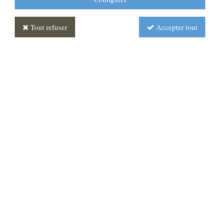
Tout refuser
Accepter tout
Statue Sainte Thérèse de
Lisieux en plâtre coloré
1
Avis
Donnez votre avis
36
,
12
€
TTC
Réf. :
ST041038-010
Statue religieuse représentant Sainte Thérèse de