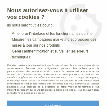
Nous autorisez-vous à utiliser
0
vos cookies ?
Ils nous seront utiles pour :
Accueil
>
Statues religieuses
>
Statues religieuses Saints Patrons
Améliorer l'interface et les fonctionnalités du site
>
Statue Sainte Thérèse de Lisieux en plâtre coloré
Mesurer les campagnes marketing et proposer des
mises à jour sur nos produits
Gérer l'authentification et surveiller les erreurs
techniques
Certains cookies sont nécessaires à des fins techniques, ils sont donc dispensés de
consentement. D'autres, non obligatoires, peuvent être utilisés pour la
personnalisation des annonces et du contenu, la mesure des annonces et du
contenu, la connaissance de l'audience et le développement de produits, les
données de géolocalisation précises et l'identification par le balayage de l'appareil,
le stockage et/ou l'accès aux informations sur un appareil. Si vous donnez votre
consentement, celui-ci sera valable sur l’ensemble des sous-domaines de Mobilier
Liturgique. Vous disposez de la possibilité de retirer votre consentement à tout
moment en cliquant sur le widget en bas à droite de la page. Pour en savoir plus,
consulter notre politique de cookie.
Configurer