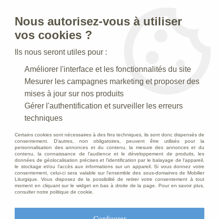
Nous autorisez-vous à utiliser
0
vos cookies ?
Ils nous seront utiles pour :
Accueil
>
Statues religieuses
>
Statues religieuses Saints Patrons
Améliorer l'interface et les fonctionnalités du site
>
Statue Saint François d'Assise en bois décoré
Mesurer les campagnes marketing et proposer des
mises à jour sur nos produits
Gérer l'authentification et surveiller les erreurs
techniques
Certains cookies sont nécessaires à des fins techniques, ils sont donc dispensés de
consentement. D'autres, non obligatoires, peuvent être utilisés pour la
personnalisation des annonces et du contenu, la mesure des annonces et du
contenu, la connaissance de l'audience et le développement de produits, les
données de géolocalisation précises et l'identification par le balayage de l'appareil,
le stockage et/ou l'accès aux informations sur un appareil. Si vous donnez votre
consentement, celui-ci sera valable sur l’ensemble des sous-domaines de Mobilier
Liturgique. Vous disposez de la possibilité de retirer votre consentement à tout
moment en cliquant sur le widget en bas à droite de la page. Pour en savoir plus,
consulter notre politique de cookie.
Configurer