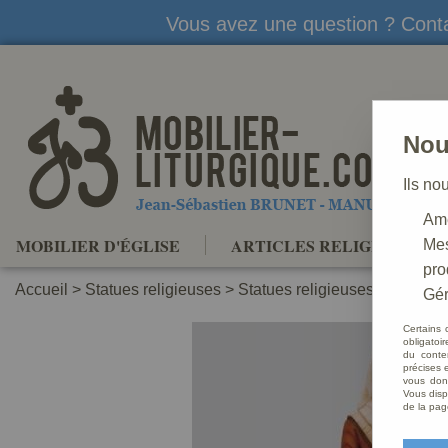
Vous avez une question ? Conta
Nou
Ils no
Amé
MOBILIER D'ÉGLISE
ARTICLES RELIGIEUX
Mes
pro
Accueil
>
Statues religieuses
>
Statues religieuses Saints Pa
Gér
Certains 
obligatoi
du conte
précises e
vous donn
Vous disp
de la pag