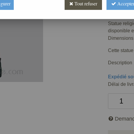
620
,
00
igurer
Tout refuser
Accepter
Réf. :
ML070
Statue relig
disponible e
Dimensions 
Cette statue
Description
Expédié so
Délai de liv
Demand