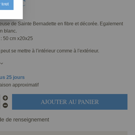
€
TTC
 tout
515-010
ieuse de Sainte Bernadette en fibre et décorée. Egalement
n blanc.
: 50 cm x20x25
 peut se mettre à l'intérieur comme à l'extérieur.
us 25 jours
raison approximatif
AJOUTER AU PANIER
e de renseignement