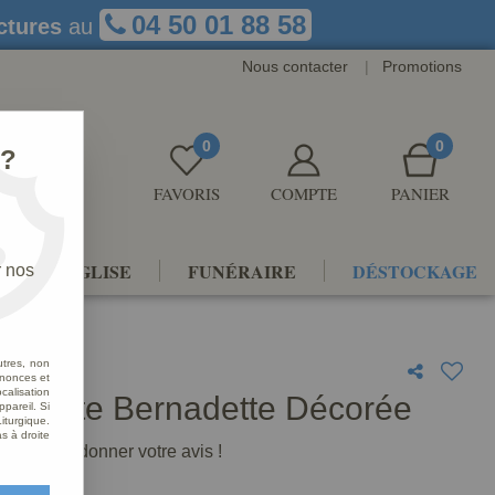
04 50 01 88 58
ctures
au
Nous contacter
|
Promotions
0
0
 ?
FAVORIS
COMPTE
PANIER
NTS D'ÉGLISE
FUNÉRAIRE
DÉSTOCKAGE
r nos
utres, non
nnonces et
alisation
 Sainte Bernadette Décorée
ppareil. Si
iturgique.
s à droite
premier à donner votre avis !