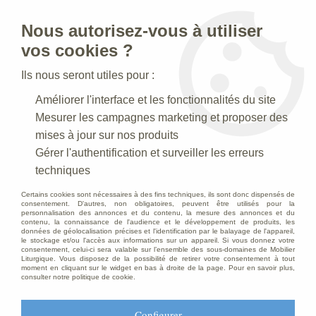
Nous autorisez-vous à utiliser
0
vos cookies ?
Ils nous seront utiles pour :
Accueil
>
Statues religieuses
>
Statues religieuses de la Vierge
>
Améliorer l'interface et les fonctionnalités du site
Statue de la Vierge Miraculeuse ,en résine de poudre de
marbre,62-74 cm
Mesurer les campagnes marketing et proposer des
mises à jour sur nos produits
DÉSTOCKAGE
-
30
%
Gérer l'authentification et surveiller les erreurs
techniques
Certains cookies sont nécessaires à des fins techniques, ils sont donc dispensés de
consentement. D'autres, non obligatoires, peuvent être utilisés pour la
personnalisation des annonces et du contenu, la mesure des annonces et du
contenu, la connaissance de l'audience et le développement de produits, les
données de géolocalisation précises et l'identification par le balayage de l'appareil,
le stockage et/ou l'accès aux informations sur un appareil. Si vous donnez votre
consentement, celui-ci sera valable sur l’ensemble des sous-domaines de Mobilier
Liturgique. Vous disposez de la possibilité de retirer votre consentement à tout
moment en cliquant sur le widget en bas à droite de la page. Pour en savoir plus,
consulter notre politique de cookie.
Configurer