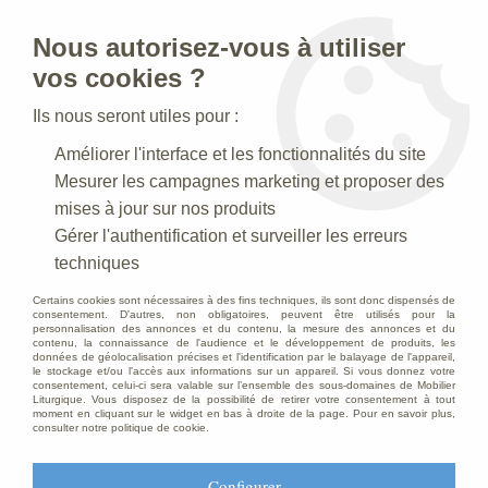
Nous autorisez-vous à utiliser
0
vos cookies ?
Ils nous seront utiles pour :
Accueil
>
Statues religieuses
>
Statues religieuses du Christ
>
Améliorer l'interface et les fonctionnalités du site
Statue Sacré Coeur de Jésus Décoré
Mesurer les campagnes marketing et proposer des
mises à jour sur nos produits
Gérer l'authentification et surveiller les erreurs
techniques
Certains cookies sont nécessaires à des fins techniques, ils sont donc dispensés de
consentement. D'autres, non obligatoires, peuvent être utilisés pour la
personnalisation des annonces et du contenu, la mesure des annonces et du
contenu, la connaissance de l'audience et le développement de produits, les
données de géolocalisation précises et l'identification par le balayage de l'appareil,
le stockage et/ou l'accès aux informations sur un appareil. Si vous donnez votre
consentement, celui-ci sera valable sur l’ensemble des sous-domaines de Mobilier
Liturgique. Vous disposez de la possibilité de retirer votre consentement à tout
moment en cliquant sur le widget en bas à droite de la page. Pour en savoir plus,
consulter notre politique de cookie.
Configurer