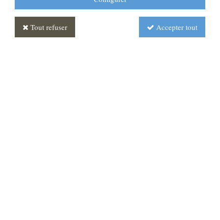
Tout refuser
Accepter tout
Statue Sacré Coeur de Jésus
Décoré
Soyez le premier à donner votre avis !
Prix : Nous consulter
Réf. :
ML070574-010
Statue religieuse en fibre et décorée. Egalement
disponible en blanc. N'hésitez pas à nous consulter