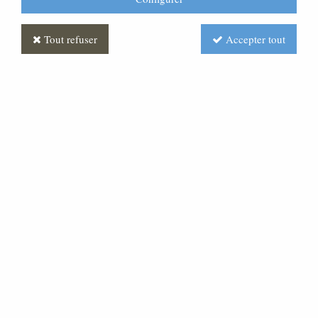
Tout refuser
Accepter tout
Statue du Sacré Coeur de
Jésus, en marbre blanc 50
cm
Soyez le premier à donner votre avis !
189
,
00
€
TTC
au lieu de
270,00
€
Valable jusqu'à épuisement du stock