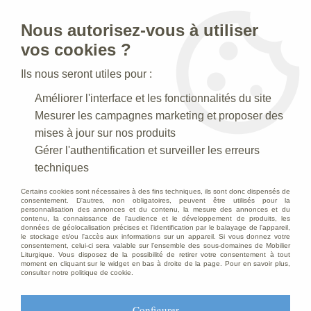
Nous autorisez-vous à utiliser
0
vos cookies ?
Ils nous seront utiles pour :
Accueil
>
Statues religieuses
>
Statues religieuses du Christ
>
Améliorer l'interface et les fonctionnalités du site
Statue du Sacré Coeur de Jésus, en marbre blanc 50 cm
Mesurer les campagnes marketing et proposer des
DÉSTOCKAGE
-
30
%
mises à jour sur nos produits
Gérer l'authentification et surveiller les erreurs
techniques
Certains cookies sont nécessaires à des fins techniques, ils sont donc dispensés de
consentement. D'autres, non obligatoires, peuvent être utilisés pour la
personnalisation des annonces et du contenu, la mesure des annonces et du
contenu, la connaissance de l'audience et le développement de produits, les
données de géolocalisation précises et l'identification par le balayage de l'appareil,
le stockage et/ou l'accès aux informations sur un appareil. Si vous donnez votre
consentement, celui-ci sera valable sur l’ensemble des sous-domaines de Mobilier
Liturgique. Vous disposez de la possibilité de retirer votre consentement à tout
moment en cliquant sur le widget en bas à droite de la page. Pour en savoir plus,
consulter notre politique de cookie.
Configurer