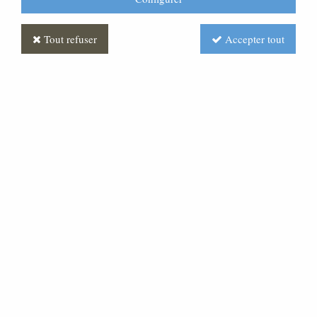
Tout refuser
Accepter tout
Statue du Sacré Coeur de
Jésus, en marbre blanc base
résine,50 cm
Soyez le premier à donner votre avis !
264
,
00
€
TTC
Réf. :
ML070046-004