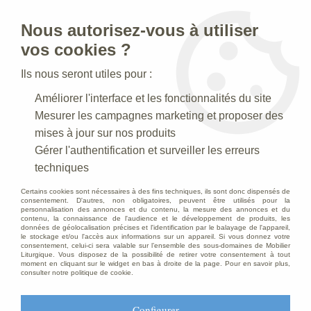
Nous autorisez-vous à utiliser
0
vos cookies ?
Ils nous seront utiles pour :
Accueil
>
Statues religieuses
>
Statues religieuses du Christ
>
Améliorer l'interface et les fonctionnalités du site
Statue du Sacré Coeur de Jésus, en marbre blanc base résine,50
cm
Mesurer les campagnes marketing et proposer des
mises à jour sur nos produits
Gérer l'authentification et surveiller les erreurs
techniques
Certains cookies sont nécessaires à des fins techniques, ils sont donc dispensés de
consentement. D'autres, non obligatoires, peuvent être utilisés pour la
personnalisation des annonces et du contenu, la mesure des annonces et du
contenu, la connaissance de l'audience et le développement de produits, les
données de géolocalisation précises et l'identification par le balayage de l'appareil,
le stockage et/ou l'accès aux informations sur un appareil. Si vous donnez votre
consentement, celui-ci sera valable sur l’ensemble des sous-domaines de Mobilier
Liturgique. Vous disposez de la possibilité de retirer votre consentement à tout
moment en cliquant sur le widget en bas à droite de la page. Pour en savoir plus,
consulter notre politique de cookie.
Configurer