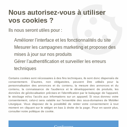
Nous autorisez-vous à utiliser
0
vos cookies ?
Ils nous seront utiles pour :
Accueil
>
Mobilier d'Eglise
>
Chaise d’église
Améliorer l'interface et les fonctionnalités du site
Mesurer les campagnes marketing et proposer des
Chaises d'église
mises à jour sur nos produits
Gérer l'authentification et surveiller les erreurs
techniques
Création et fabrication de mobilier
Certains cookies sont nécessaires à des fins techniques, ils sont donc dispensés de
liturgique sur mesure.
consentement. D'autres, non obligatoires, peuvent être utilisés pour la
personnalisation des annonces et du contenu, la mesure des annonces et du
contenu, la connaissance de l'audience et le développement de produits, les
données de géolocalisation précises et l'identification par le balayage de l'appareil,
le stockage et/ou l'accès aux informations sur un appareil. Si vous donnez votre
consentement, celui-ci sera valable sur l’ensemble des sous-domaines de Mobilier
Liturgique. Vous disposez de la possibilité de retirer votre consentement à tout
TRIER & FILTRER
moment en cliquant sur le widget en bas à droite de la page. Pour en savoir plus,
consulter notre politique de cookie.
60 articles sur
68
Configurer