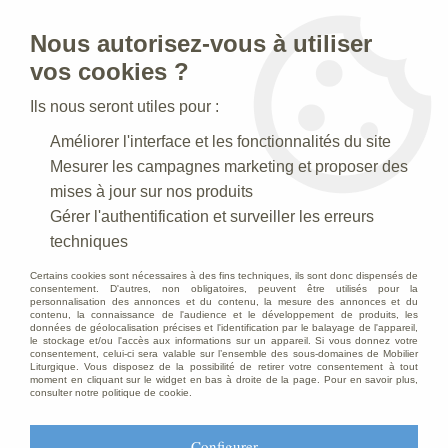
Nous autorisez-vous à utiliser
0
vos cookies ?
Ils nous seront utiles pour :
Accueil
>
Mobilier d'Eglise
>
Chaise d’église
>
Améliorer l'interface et les fonctionnalités du site
Chaise d’église pliante
>
Chaise pliable
Mesurer les campagnes marketing et proposer des
mises à jour sur nos produits
Gérer l'authentification et surveiller les erreurs
techniques
Certains cookies sont nécessaires à des fins techniques, ils sont donc dispensés de
consentement. D'autres, non obligatoires, peuvent être utilisés pour la
personnalisation des annonces et du contenu, la mesure des annonces et du
contenu, la connaissance de l'audience et le développement de produits, les
données de géolocalisation précises et l'identification par le balayage de l'appareil,
le stockage et/ou l'accès aux informations sur un appareil. Si vous donnez votre
consentement, celui-ci sera valable sur l’ensemble des sous-domaines de Mobilier
Liturgique. Vous disposez de la possibilité de retirer votre consentement à tout
moment en cliquant sur le widget en bas à droite de la page. Pour en savoir plus,
consulter notre politique de cookie.
Configurer