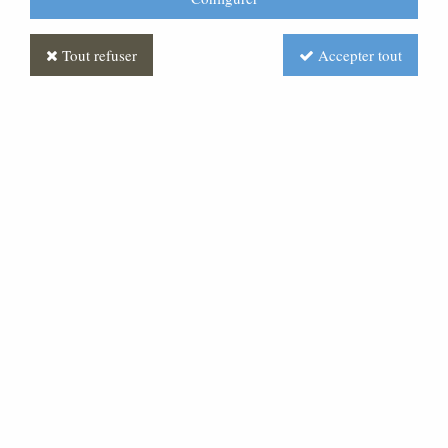
Tout refuser
Accepter tout
Chaise pliable
Soyez le premier à donner votre avis !
Prix : Nous consulter
Réf. :
MLCH0001-000
Chaise pliable naturelle, vendue par lots de 4.
Prix dégressif à partir de 32 chaises.