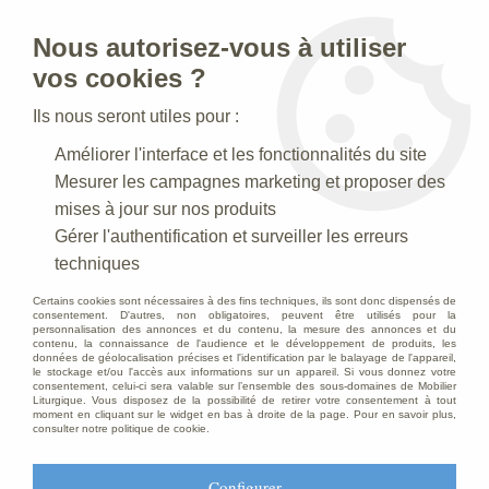
Nous autorisez-vous à utiliser
0
vos cookies ?
Ils nous seront utiles pour :
Accueil
>
Mobilier d'Eglise
>
Chaise d’église
>
Améliorer l'interface et les fonctionnalités du site
Chaise d’église empilable
>
Chaise empilable assise et dossier
garni
Mesurer les campagnes marketing et proposer des
mises à jour sur nos produits
Gérer l'authentification et surveiller les erreurs
techniques
Certains cookies sont nécessaires à des fins techniques, ils sont donc dispensés de
consentement. D'autres, non obligatoires, peuvent être utilisés pour la
personnalisation des annonces et du contenu, la mesure des annonces et du
contenu, la connaissance de l'audience et le développement de produits, les
données de géolocalisation précises et l'identification par le balayage de l'appareil,
le stockage et/ou l'accès aux informations sur un appareil. Si vous donnez votre
consentement, celui-ci sera valable sur l’ensemble des sous-domaines de Mobilier
Liturgique. Vous disposez de la possibilité de retirer votre consentement à tout
moment en cliquant sur le widget en bas à droite de la page. Pour en savoir plus,
consulter notre politique de cookie.
Configurer