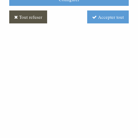
Tout refuser
Accepter tout
Chaise empilable assise et
dossier garni
Soyez le premier à donner votre avis !
Prix : Nous consulter
Réf. :
ML150062-000
Chaise bois vernis naturel, assise et dos tissu. Prix