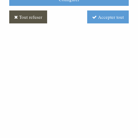
Tout refuser
Accepter tout
Tabouret
Soyez le premier à donner votre avis !
Prix : Nous consulter
Réf. :
MLCH0053-000
Tabouret assise paille.
Prix dégressif à partir de : 30 tabourets : Option de