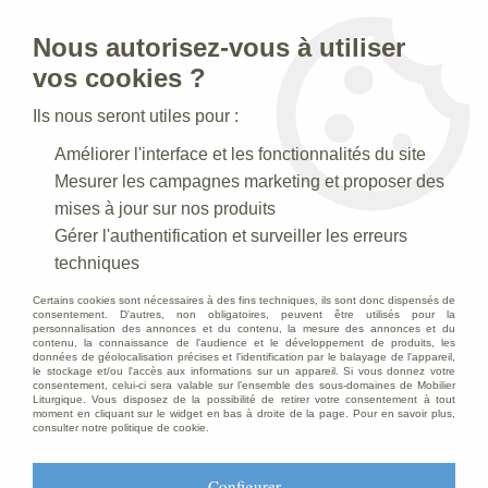
Nous autorisez-vous à utiliser
0
vos cookies ?
Ils nous seront utiles pour :
Accueil
>
Mobilier d'Eglise
>
Chaise d’église
>
Tabouret d'église
>
Améliorer l'interface et les fonctionnalités du site
Tabouret
Mesurer les campagnes marketing et proposer des
mises à jour sur nos produits
Gérer l'authentification et surveiller les erreurs
techniques
Certains cookies sont nécessaires à des fins techniques, ils sont donc dispensés de
consentement. D'autres, non obligatoires, peuvent être utilisés pour la
personnalisation des annonces et du contenu, la mesure des annonces et du
contenu, la connaissance de l'audience et le développement de produits, les
données de géolocalisation précises et l'identification par le balayage de l'appareil,
le stockage et/ou l'accès aux informations sur un appareil. Si vous donnez votre
consentement, celui-ci sera valable sur l’ensemble des sous-domaines de Mobilier
Liturgique. Vous disposez de la possibilité de retirer votre consentement à tout
moment en cliquant sur le widget en bas à droite de la page. Pour en savoir plus,
consulter notre politique de cookie.
Configurer