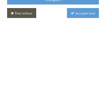
Tout refuser
Accepter tout
Fauteuil empilable assise
garnie et dossier bois
Soyez le premier à donner votre avis !
Prix : Nous consulter
Réf. :
ML150046-000
Fauteuil tout bois vernis teinté ,assise en tissu . Prix