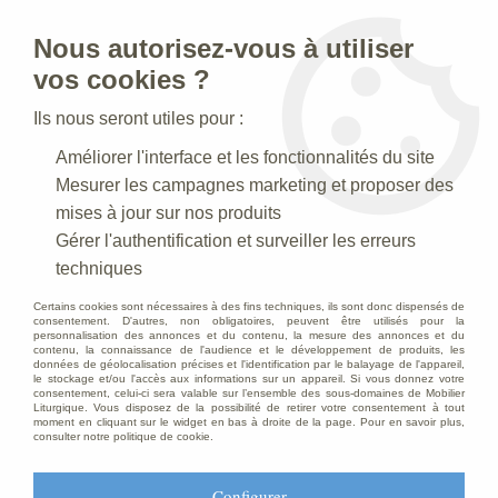
Nous autorisez-vous à utiliser
0
vos cookies ?
Ils nous seront utiles pour :
Accueil
>
Mobilier d'Eglise
>
Chaise d’église
>
Fauteuil d’église
>
Améliorer l'interface et les fonctionnalités du site
Fauteuil empilable assise garnie et dossier bois
Mesurer les campagnes marketing et proposer des
mises à jour sur nos produits
Gérer l'authentification et surveiller les erreurs
techniques
Certains cookies sont nécessaires à des fins techniques, ils sont donc dispensés de
consentement. D'autres, non obligatoires, peuvent être utilisés pour la
personnalisation des annonces et du contenu, la mesure des annonces et du
contenu, la connaissance de l'audience et le développement de produits, les
données de géolocalisation précises et l'identification par le balayage de l'appareil,
le stockage et/ou l'accès aux informations sur un appareil. Si vous donnez votre
consentement, celui-ci sera valable sur l’ensemble des sous-domaines de Mobilier
Liturgique. Vous disposez de la possibilité de retirer votre consentement à tout
moment en cliquant sur le widget en bas à droite de la page. Pour en savoir plus,
consulter notre politique de cookie.
Configurer