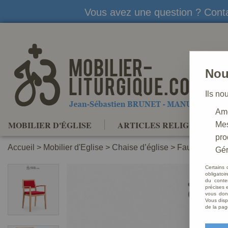
Vous avez une question ? Conta
Nou
Ils no
Amé
MOBILIER D'ÉGLISE
ARTICLES RELIGIEUX
Mes
pro
Accueil
>
Mobilier d'Eglise
>
Chaise d’église
>
Fauteuil d’égl
Gér
Certains 
obligatoi
du conte
précises e
vous donn
Vous disp
de la pag