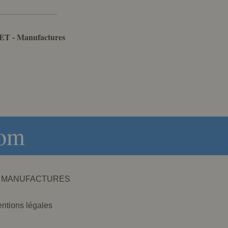
ET - Manufactures
com
NET - MANUFACTURES
ntions légales