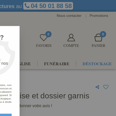
04 50 01 88 58
ctures
au
Nous contacter
|
Promotions
0
0
 ?
FAVORIS
COMPTE
PANIER
NTS D'ÉGLISE
FUNÉRAIRE
DÉSTOCKAGE
r nos
utres, non
nnonces et
alisation
il assise et dossier garnis
ppareil. Si
iturgique.
s à droite
premier à donner votre avis !