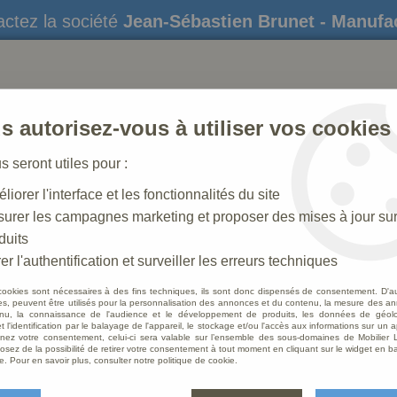
ctez la société
Jean-Sébastien Brunet - Manufa
s autorisez-vous à utiliser vos cookies
us seront utiles pour :
liorer l'interface et les fonctionnalités du site
STATUES
CRÈCHES DE NOËL
AMÉNAGEME
urer les campagnes marketing et proposer des mises à jour su
duits
ise
>
Fauteuil assise et dossier garnis
er l'authentification et surveiller les erreurs techniques
cookies sont nécessaires à des fins techniques, ils sont donc dispensés de consentement. D'a
res, peuvent être utilisés pour la personnalisation des annonces et du contenu, la mesure des a
nu, la connaissance de l'audience et le développement de produits, les données de géoloc
Fauteu
t l'identification par le balayage de l'appareil, le stockage et/ou l'accès aux informations sur un a
ez votre consentement, celui-ci sera valable sur l’ensemble des sous-domaines de Mobilier L
osez de la possibilité de retirer votre consentement à tout moment en cliquant sur le widget en ba
Soyez le 
e. Pour en savoir plus, consulter notre politique de cookie.