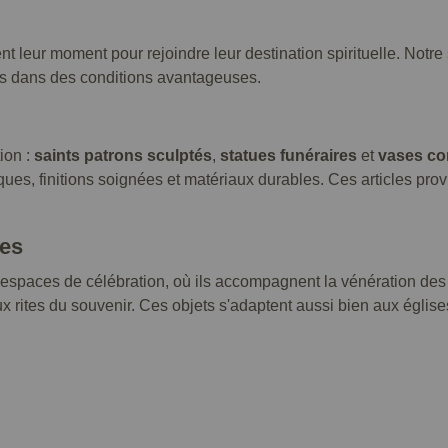
ent leur moment pour rejoindre leur destination spirituelle. Notr
sés dans des conditions avantageuses.
ion :
saints patrons sculptés
,
statues funéraires
et
vases c
hiques, finitions soignées et matériaux durables. Ces articles pro
ves
s espaces de célébration, où ils accompagnent la vénération des
x rites du souvenir. Ces objets s'adaptent aussi bien aux églis