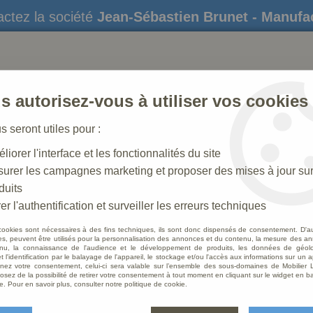
ctez la société
Jean-Sébastien Brunet - Manufa
s autorisez-vous à utiliser vos cookies
us seront utiles pour :
liorer l'interface et les fonctionnalités du site
STATUES
CRÈCHES DE NOËL
AMÉNAGEME
urer les campagnes marketing et proposer des mises à jour su
duits
er l'authentification et surveiller les erreurs techniques
cookies sont nécessaires à des fins techniques, ils sont donc dispensés de consentement. D'a
Confessionnal
res, peuvent être utilisés pour la personnalisation des annonces et du contenu, la mesure des a
nu, la connaissance de l'audience et le développement de produits, les données de géoloc
t l'identification par le balayage de l'appareil, le stockage et/ou l'accès aux informations sur un a
ez votre consentement, celui-ci sera valable sur l’ensemble des sous-domaines de Mobilier L
osez de la possibilité de retirer votre consentement à tout moment en cliquant sur le widget en ba
ous proposons plusieurs styles de confess
e. Pour en savoir plus, consulter notre politique de cookie.
dans votre église et en harmonie avec votre
mobilier d'église :