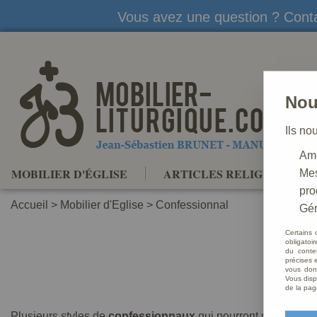
Vous avez une question ? Conta
Nou
Ils no
Amé
MOBILIER D'ÉGLISE
ARTICLES RELIGIEUX
Mes
pro
Accueil
>
Mobilier d'Eglise
>
Confessionnal
Gér
Certains 
obligatoi
du conte
précises e
vous donn
Vous disp
Nous v
de la pag
Plusieurs styles de
confessionnaux
qui pourront se placer 