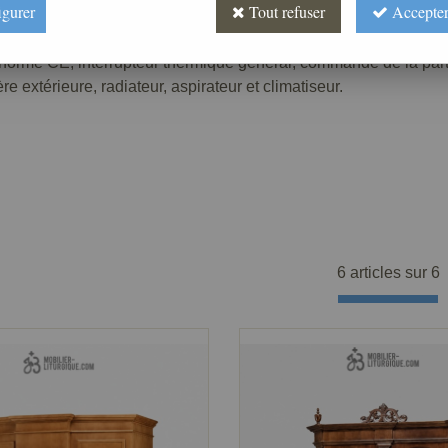
igurer
Tout refuser
Accepter
u norme CE, interrupteur thermique général, commande de la part
 extérieure, radiateur, aspirateur et climatiseur.
6 articles sur
6