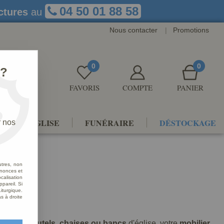
04 50 01 88 58
ctures
au
Nous contacter
|
Promotions
0
0
 ?
FAVORIS
COMPTE
PANIER
NTS D'ÉGLISE
FUNÉRAIRE
DÉSTOCKAGE
r nos
utres, non
nnonces et
alisation
ppareil. Si
iturgique.
s à droite
ionnaux
 ambons , autels, chaises ou bancs
d'église, votre
mobilier