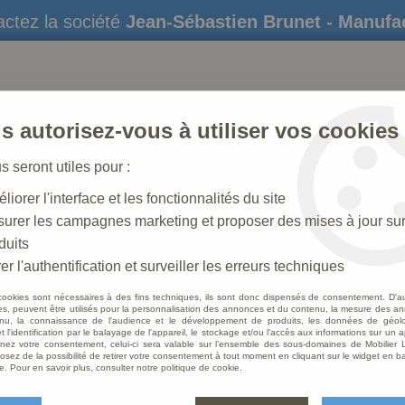
ctez la société
Jean-Sébastien Brunet - Manufa
s autorisez-vous à utiliser vos cookies
us seront utiles pour :
liorer l'interface et les fonctionnalités du site
STATUES
CRÈCHES DE NOËL
AMÉNAGEME
urer les campagnes marketing et proposer des mises à jour su
duits
er l'authentification et surveiller les erreurs techniques
cookies sont nécessaires à des fins techniques, ils sont donc dispensés de consentement. D'a
Pupitres
res, peuvent être utilisés pour la personnalisation des annonces et du contenu, la mesure des a
nu, la connaissance de l'audience et le développement de produits, les données de géoloc
t l'identification par le balayage de l'appareil, le stockage et/ou l'accès aux informations sur un a
ez votre consentement, celui-ci sera valable sur l’ensemble des sous-domaines de Mobilier L
osez de la possibilité de retirer votre consentement à tout moment en cliquant sur le widget en ba
 diffusion de mobilier liturgique et d'article
e. Pour en savoir plus, consulter notre politique de cookie.
 : PUPITRES en bois, pupitres en chêne, Pupitres en métal ou en