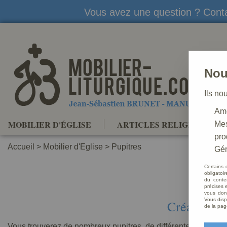
Vous avez une question ? Conta
Nou
Ils no
Amé
MOBILIER D'ÉGLISE
ARTICLES RELIGIEUX
Mes
pro
Accueil
>
Mobilier d'Eglise
>
Pupitres
Gér
Certains 
obligatoi
du conte
précises e
vous donn
Vous disp
Création et
de la pag
Vous trouverez de nombreux pupitres, de différentes matières