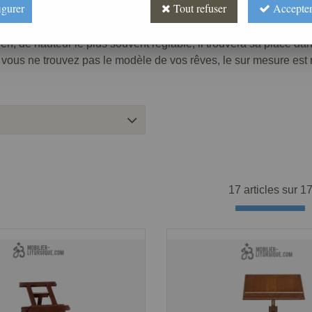
igurer
Tout refuser
Accepter
ien, de hauteur le plus souvent réglable, il trouvera sa place da
 si vous ne trouvez pas le modèle de vos rêves, le sur mesure est 
17 articles sur
1