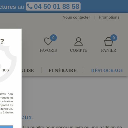
04 50 01 88 58
ctures
au
Nous contacter
|
Promotions
0
0
 ?
FAVORIS
COMPTE
PANIER
NTS D'ÉGLISE
FUNÉRAIRE
DÉSTOCKAGE
r nos
utres, non
nnonces et
alisation
ppareil. Si
iturgique.
s à droite
s religieux.
 altuglas. Un pupitre pour poser un livre ou une partition de