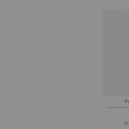
Pu
Pr