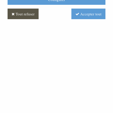
Tout refuser
Accepter tout
Pupitre
Soyez le premier à donner votre avis !
Prix : Nous consulter
Réf. :
AR050409-000
Pupitre Plateau en laiton de 420 x 340 réglable en
hauteur sur 200 mm Hauteur moyenne 1.10 m.