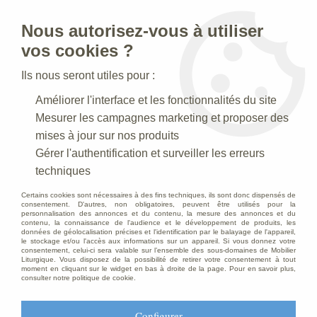
Nous autorisez-vous à utiliser
0
vos cookies ?
Ils nous seront utiles pour :
Accueil
>
Mobilier d'Eglise
>
Pupitres
>
Pupitre
Améliorer l'interface et les fonctionnalités du site
Mesurer les campagnes marketing et proposer des
mises à jour sur nos produits
Gérer l'authentification et surveiller les erreurs
techniques
Certains cookies sont nécessaires à des fins techniques, ils sont donc dispensés de
consentement. D'autres, non obligatoires, peuvent être utilisés pour la
personnalisation des annonces et du contenu, la mesure des annonces et du
contenu, la connaissance de l'audience et le développement de produits, les
données de géolocalisation précises et l'identification par le balayage de l'appareil,
le stockage et/ou l'accès aux informations sur un appareil. Si vous donnez votre
consentement, celui-ci sera valable sur l’ensemble des sous-domaines de Mobilier
Liturgique. Vous disposez de la possibilité de retirer votre consentement à tout
moment en cliquant sur le widget en bas à droite de la page. Pour en savoir plus,
consulter notre politique de cookie.
Configurer