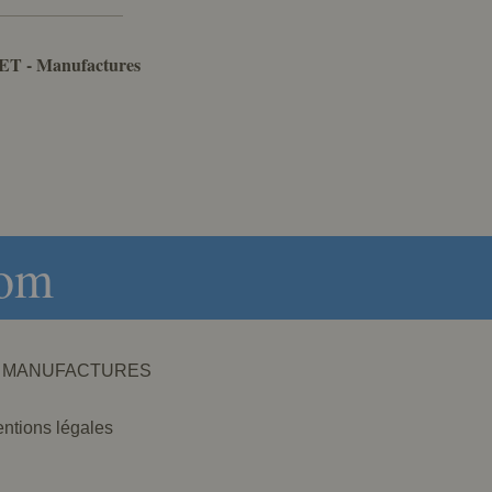
ET - Manufactures
com
NET - MANUFACTURES
ntions légales