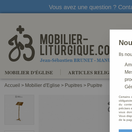
Vous avez une question ? Conta
Nou
Ils no
Amé
MOBILIER D'ÉGLISE
ARTICLES RELIGIEUX
Mes
pro
Accueil
>
Mobilier d'Eglise
>
Pupitres
>
Pupitre
Gér
Certains 
obligatoi
du conte
précises e
vous donn
Vous disp
de la pag