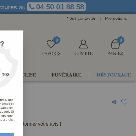
04 50 01 88 58
ctures
au
Nous contacter
|
Promotions
0
0
 ?
FAVORIS
COMPTE
PANIER
NTS D'ÉGLISE
FUNÉRAIRE
DÉSTOCKAGE
r nos
utres, non
nnonces et
alisation
e
ppareil. Si
iturgique.
s à droite
premier à donner votre avis !