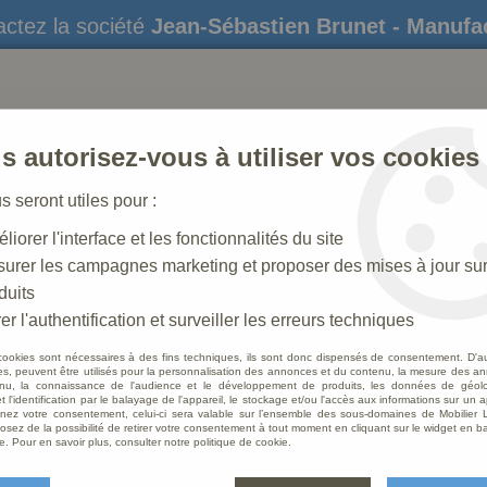
ctez la société
Jean-Sébastien Brunet - Manufa
s autorisez-vous à utiliser vos cookies
us seront utiles pour :
liorer l'interface et les fonctionnalités du site
STATUES
CRÈCHES DE NOËL
AMÉNAGEME
urer les campagnes marketing et proposer des mises à jour su
duits
er l'authentification et surveiller les erreurs techniques
cookies sont nécessaires à des fins techniques, ils sont donc dispensés de consentement. D'a
res, peuvent être utilisés pour la personnalisation des annonces et du contenu, la mesure des a
nu, la connaissance de l'audience et le développement de produits, les données de géoloc
Pupitr
t l'identification par le balayage de l'appareil, le stockage et/ou l'accès aux informations sur un a
ez votre consentement, celui-ci sera valable sur l’ensemble des sous-domaines de Mobilier L
osez de la possibilité de retirer votre consentement à tout moment en cliquant sur le widget en ba
Soyez le 
e. Pour en savoir plus, consulter notre politique de cookie.