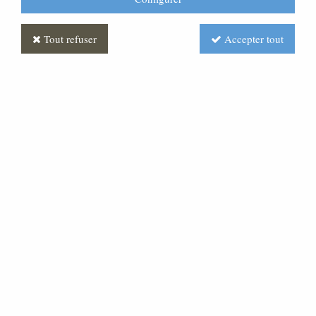
Tout refuser
Accepter tout
Chaise empilable bois
postformé
Soyez le premier à donner votre avis !
Prix : Nous consulter
Réf. :
ML150053-000
Chaise tout bois vernis naturel. Prix dégressif à partir de
30 ; d'autres coloris de bois et tissu sont possibles,