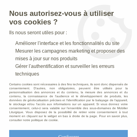
Nous autorisez-vous à utiliser
0
vos cookies ?
Ils nous seront utiles pour :
Accueil
>
Mobilier d'Eglise
>
Chaise d’église
>
Améliorer l'interface et les fonctionnalités du site
Chaise d’église empilable
>
Chaise empilable bois postformé
Mesurer les campagnes marketing et proposer des
mises à jour sur nos produits
Gérer l'authentification et surveiller les erreurs
techniques
Certains cookies sont nécessaires à des fins techniques, ils sont donc dispensés de
consentement. D'autres, non obligatoires, peuvent être utilisés pour la
personnalisation des annonces et du contenu, la mesure des annonces et du
contenu, la connaissance de l'audience et le développement de produits, les
données de géolocalisation précises et l'identification par le balayage de l'appareil,
le stockage et/ou l'accès aux informations sur un appareil. Si vous donnez votre
consentement, celui-ci sera valable sur l’ensemble des sous-domaines de Mobilier
Liturgique. Vous disposez de la possibilité de retirer votre consentement à tout
moment en cliquant sur le widget en bas à droite de la page. Pour en savoir plus,
consulter notre politique de cookie.
Configurer