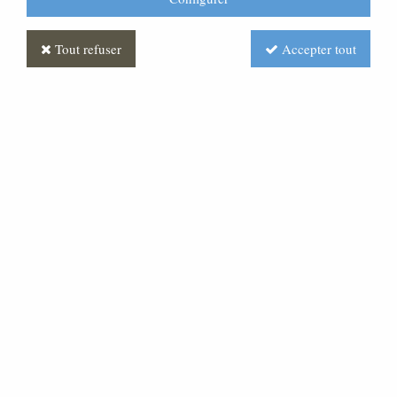
Tout refuser
Accepter tout
Chaise Empilable
Soyez le premier à donner votre avis !
Prix : Nous consulter
Réf. :
ML15S006-ADB-EP
Chaise tout bois naturel verni.
Prix dégressif à partir de 30.