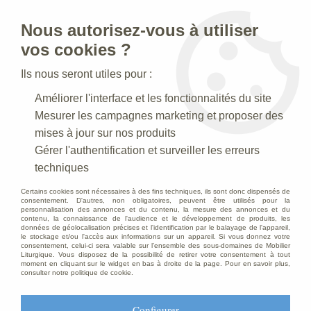
Nous autorisez-vous à utiliser
0
vos cookies ?
Ils nous seront utiles pour :
Accueil
>
Mobilier d'Eglise
>
Chaise d’église
>
Améliorer l'interface et les fonctionnalités du site
Chaise d’église empilable
>
Chaise Empilable
Mesurer les campagnes marketing et proposer des
mises à jour sur nos produits
Gérer l'authentification et surveiller les erreurs
techniques
Certains cookies sont nécessaires à des fins techniques, ils sont donc dispensés de
consentement. D'autres, non obligatoires, peuvent être utilisés pour la
personnalisation des annonces et du contenu, la mesure des annonces et du
contenu, la connaissance de l'audience et le développement de produits, les
données de géolocalisation précises et l'identification par le balayage de l'appareil,
le stockage et/ou l'accès aux informations sur un appareil. Si vous donnez votre
consentement, celui-ci sera valable sur l’ensemble des sous-domaines de Mobilier
Liturgique. Vous disposez de la possibilité de retirer votre consentement à tout
moment en cliquant sur le widget en bas à droite de la page. Pour en savoir plus,
consulter notre politique de cookie.
Configurer