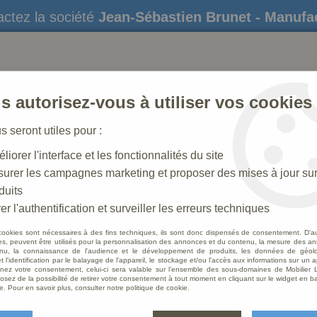
ctez la société
Jean-Sébastien Brunet - Manufa
s autorisez-vous à utiliser vos cookies
us seront utiles pour :
liorer l'interface et les fonctionnalités du site
STATUES
CRÈCHES DE NOËL
AMÉNAGEME
urer les campagnes marketing et proposer des mises à jour su
duits
 N° 37 _ 15 CM
er l'authentification et surveiller les erreurs techniques
cookies sont nécessaires à des fins techniques, ils sont donc dispensés de consentement. D'a
Crèche N° 37 _ 15 CM
res, peuvent être utilisés pour la personnalisation des annonces et du contenu, la mesure des a
nu, la connaissance de l'audience et le développement de produits, les données de géoloc
t l'identification par le balayage de l'appareil, le stockage et/ou l'accès aux informations sur un a
ez votre consentement, celui-ci sera valable sur l’ensemble des sous-domaines de Mobilier L
osez de la possibilité de retirer votre consentement à tout moment en cliquant sur le widget en ba
Crèches 15 cm
e. Pour en savoir plus, consulter notre politique de cookie.