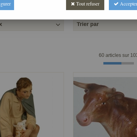
igurer
Tout refuser
Accepter
x
Trier par
60 articles sur
10