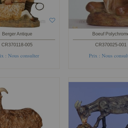
Berger Antique
Boeuf Polychrom
CR370118-005
CR370025-001
ix : Nous consulter
Prix : Nous consul