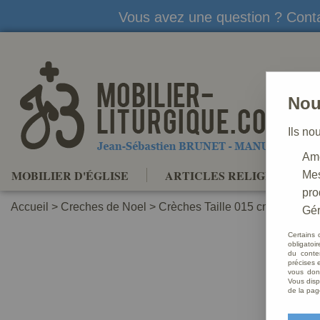
Vous avez une question ? Conta
Nou
Ils no
Amé
MOBILIER D'ÉGLISE
ARTICLES RELIGIEUX
Mes
pro
Accueil
>
Creches de Noel
>
Crèches Taille 015 cm
>
Crèche
Gér
Certains 
obligatoi
du conte
précises e
vous donn
Vous disp
de la pag