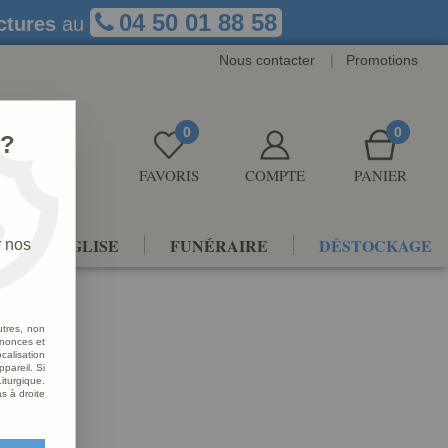
04 50 01 88 58
ctures
au
Nous contacter
|
Promotions
0
0
 ?
FAVORIS
COMPTE
PANIER
NTS D'ÉGLISE
FUNÉRAIRE
DÉSTOCKAGE
r nos
utres, non
nnonces et
alisation
ppareil. Si
iturgique.
s à droite