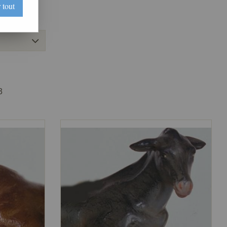
 tout
3