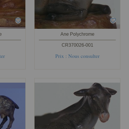
e
Ane Polychrome
CR370026-001
ter
Prix : Nous consulter