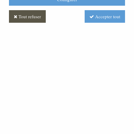
Tout refuser
Accepter tout
Voir tous les produits
Crèche N° 26_100 CM