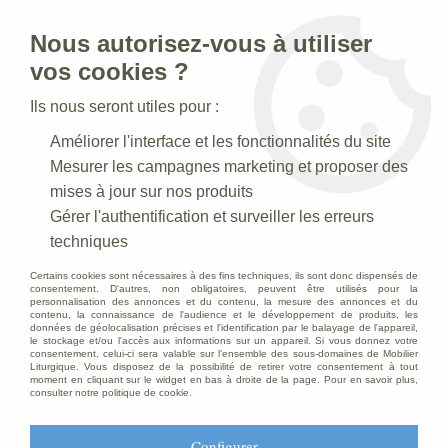
Nous autorisez-vous à utiliser
0
vos cookies ?
Ils nous seront utiles pour :
Accueil
>
Creches de Noel
>
Crèches Taille 100 cm
Améliorer l'interface et les fonctionnalités du site
Mesurer les campagnes marketing et proposer des
Crèches Taille 100 cm
mises à jour sur nos produits
Gérer l'authentification et surveiller les erreurs
techniques
Certains cookies sont nécessaires à des fins techniques, ils sont donc dispensés de
consentement. D'autres, non obligatoires, peuvent être utilisés pour la
personnalisation des annonces et du contenu, la mesure des annonces et du
contenu, la connaissance de l'audience et le développement de produits, les
Crèche N° 17 _100 CM
données de géolocalisation précises et l'identification par le balayage de l'appareil,
le stockage et/ou l'accès aux informations sur un appareil. Si vous donnez votre
consentement, celui-ci sera valable sur l’ensemble des sous-domaines de Mobilier
Liturgique. Vous disposez de la possibilité de retirer votre consentement à tout
moment en cliquant sur le widget en bas à droite de la page. Pour en savoir plus,
consulter notre politique de cookie.
Configurer