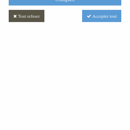
Tout refuser
Accepter tout
Mouton Fibre
CR160017-050
275,00 €