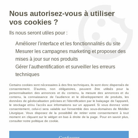
Nous autorisez-vous à utiliser
0
vos cookies ?
Ils nous seront utiles pour :
Accueil
>
Creches de Noel
>
Crèches Taille 100 cm
>
Améliorer l'interface et les fonctionnalités du site
Crèche N° 17 _100 CM
Mesurer les campagnes marketing et proposer des
Crèche N° 17 _100 CM
mises à jour sur nos produits
Gérer l'authentification et surveiller les erreurs
techniques
Crèche 100 cm
Certains cookies sont nécessaires à des fins techniques, ils sont donc dispensés de
consentement. D'autres, non obligatoires, peuvent être utilisés pour la
personnalisation des annonces et du contenu, la mesure des annonces et du
contenu, la connaissance de l'audience et le développement de produits, les
données de géolocalisation précises et l'identification par le balayage de l'appareil,
TRIER & FILTRER
le stockage et/ou l'accès aux informations sur un appareil. Si vous donnez votre
consentement, celui-ci sera valable sur l’ensemble des sous-domaines de Mobilier
Liturgique. Vous disposez de la possibilité de retirer votre consentement à tout
moment en cliquant sur le widget en bas à droite de la page. Pour en savoir plus,
consulter notre politique de cookie.
22 articles sur
22
Configurer