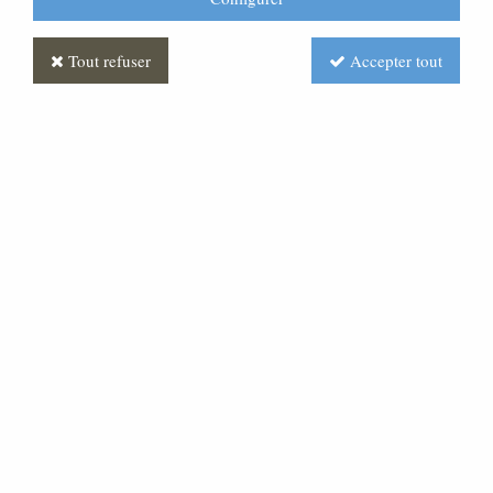
Tout refuser
Accepter tout
Voir tous les produits
Crèche N° 24_160 CM