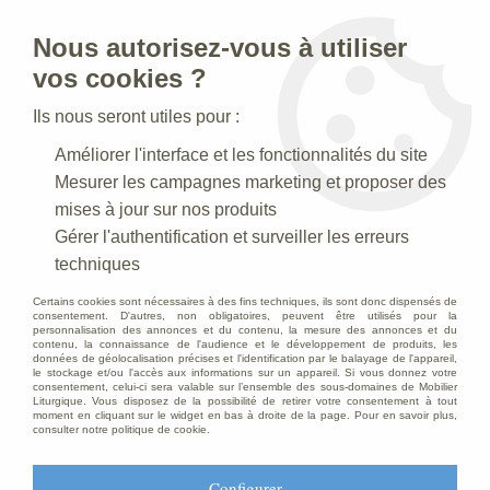
Nous autorisez-vous à utiliser
0
vos cookies ?
Ils nous seront utiles pour :
Accueil
>
Creches de Noel
>
Crèches Taille 160 cm
Améliorer l'interface et les fonctionnalités du site
Mesurer les campagnes marketing et proposer des
Crèches Taille 160 cm
mises à jour sur nos produits
Gérer l'authentification et surveiller les erreurs
techniques
Certains cookies sont nécessaires à des fins techniques, ils sont donc dispensés de
consentement. D'autres, non obligatoires, peuvent être utilisés pour la
personnalisation des annonces et du contenu, la mesure des annonces et du
contenu, la connaissance de l'audience et le développement de produits, les
Crèche N° 23 _160 CM
données de géolocalisation précises et l'identification par le balayage de l'appareil,
le stockage et/ou l'accès aux informations sur un appareil. Si vous donnez votre
consentement, celui-ci sera valable sur l’ensemble des sous-domaines de Mobilier
Liturgique. Vous disposez de la possibilité de retirer votre consentement à tout
moment en cliquant sur le widget en bas à droite de la page. Pour en savoir plus,
consulter notre politique de cookie.
Configurer