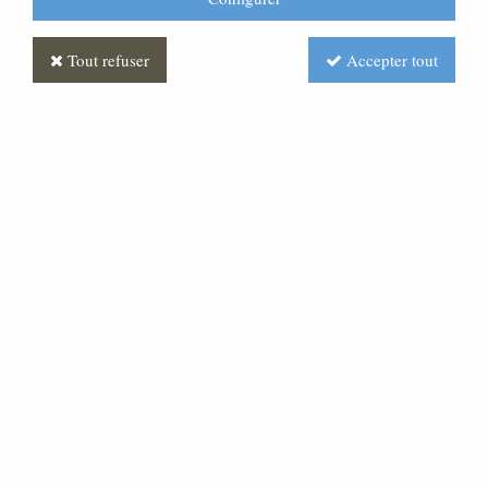
Tout refuser
Accepter tout
Personnage de crèche : Enfant Jésus dans son
berceau, en plâtre coloré
CR010011-003