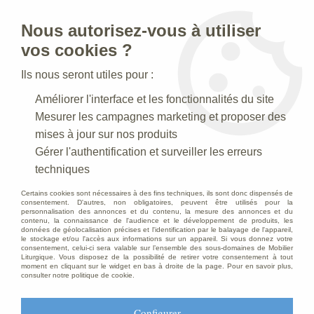
Nous autorisez-vous à utiliser
0
vos cookies ?
Ils nous seront utiles pour :
Accueil
>
Creches de Noel
>
Crèches Taille 015 cm
>
Améliorer l'interface et les fonctionnalités du site
Crèche N° 11 _ 15 CM
Mesurer les campagnes marketing et proposer des
Crèche N° 11 _ 15 CM
mises à jour sur nos produits
Gérer l'authentification et surveiller les erreurs
techniques
Crèche 15 cm
Certains cookies sont nécessaires à des fins techniques, ils sont donc dispensés de
consentement. D'autres, non obligatoires, peuvent être utilisés pour la
personnalisation des annonces et du contenu, la mesure des annonces et du
contenu, la connaissance de l'audience et le développement de produits, les
données de géolocalisation précises et l'identification par le balayage de l'appareil,
TRIER & FILTRER
le stockage et/ou l'accès aux informations sur un appareil. Si vous donnez votre
consentement, celui-ci sera valable sur l’ensemble des sous-domaines de Mobilier
Liturgique. Vous disposez de la possibilité de retirer votre consentement à tout
moment en cliquant sur le widget en bas à droite de la page. Pour en savoir plus,
consulter notre politique de cookie.
37 articles sur
37
Configurer