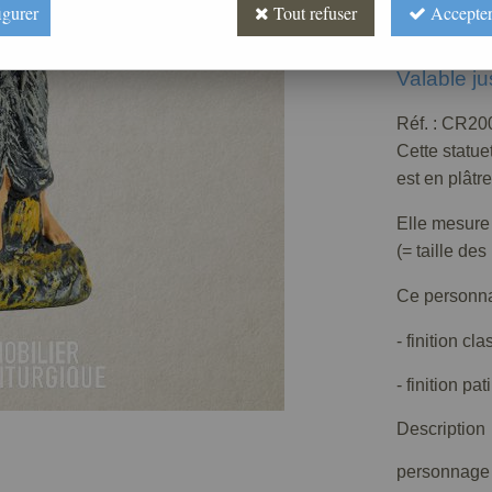
igurer
Tout refuser
Accepter
19
,
00
Valable j
Réf. :
CR200
Cette statue
est en plâtre
Elle mesure
(= taille de
Ce personnag
- finition cl
- finition pa
Description
personnage f