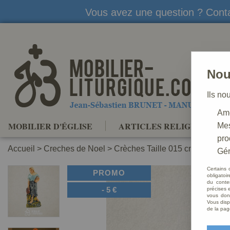
Vous avez une question ? Conta
Nou
Ils no
Amé
MOBILIER D'ÉGLISE
ARTICLES RELIGIEUX
Mes
pro
Accueil
>
Creches de Noel
>
Crèches Taille 015 cm
>
Crèche
Gér
Certains 
PROMO
obligatoi
du conte
-
5
€
précises e
vous donn
Vous disp
de la pag