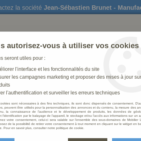
ctez la société
Jean-Sébastien Brunet - Manufa
s autorisez-vous à utiliser vos cookies
us seront utiles pour :
liorer l'interface et les fonctionnalités du site
STATUES
CRÈCHES DE NOËL
AMÉNAGEME
urer les campagnes marketing et proposer des mises à jour su
duits
 N° 11 _ 15 CM
>
Personnage de crèche : Paysanne, en plâtre 
er l'authentification et surveiller les erreurs techniques
cookies sont nécessaires à des fins techniques, ils sont donc dispensés de consentement. D'a
res, peuvent être utilisés pour la personnalisation des annonces et du contenu, la mesure des a
nu, la connaissance de l'audience et le développement de produits, les données de géoloc
Perso
t l'identification par le balayage de l'appareil, le stockage et/ou l'accès aux informations sur un a
ez votre consentement, celui-ci sera valable sur l’ensemble des sous-domaines de Mobilier L
en plâ
osez de la possibilité de retirer votre consentement à tout moment en cliquant sur le widget en ba
e. Pour en savoir plus, consulter notre politique de cookie.
Soyez le 