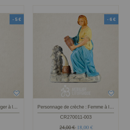
- 5 €
- 6 €
Personnage de crèche : Berger à la flûte, en plâtre coloré
Personnage de crèche : Femme à la fontaine, en plâtre coloré
CR270011-003
18,00 €
24,00 €