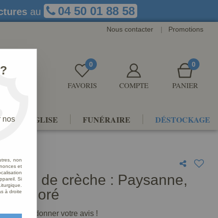
04 50 01 88 58
ctures
au
Nous contacter
|
Promotions
0
0
 ?
FAVORIS
COMPTE
PANIER
NTS D'ÉGLISE
FUNÉRAIRE
DÉSTOCKAGE
r nos
coloré
utres, non
nnonces et
alisation
nnage de crèche : Paysanne,
ppareil. Si
iturgique.
tre coloré
s à droite
premier à donner votre avis !