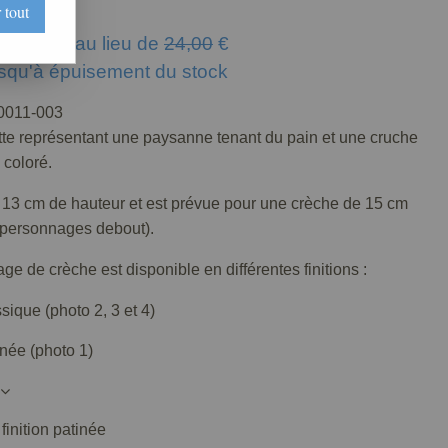
 tout
€
TTC
au lieu de
24,00
€
usqu'à épuisement du stock
011-003
tte représentant une paysanne tenant du pain et une cruche
 coloré.
 13 cm de hauteur et est prévue pour une crèche de 15 cm
s personnages debout).
e de crèche est disponible en différentes finitions :
assique (photo 2, 3 et 4)
tinée (photo 1)
inition patinée