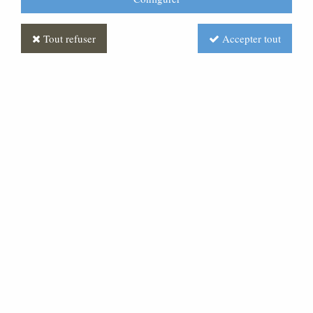
Tout refuser
Accepter tout
Personnage de crèche :
Berger au chapeau, en plâtre
coloré
Soyez le premier à donner votre avis !
18
,
00
€
TTC
au lieu de
24,00
€