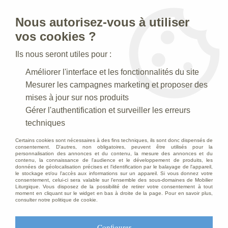
Nous autorisez-vous à utiliser
0
vos cookies ?
Ils nous seront utiles pour :
Accueil
>
Creches de Noel
>
Crèches Taille 015 cm
>
Améliorer l'interface et les fonctionnalités du site
Crèche N° 11 _ 15 CM
>
Personnage de crèche : Berger au
chapeau, en plâtre coloré
Mesurer les campagnes marketing et proposer des
mises à jour sur nos produits
PROMO
-
6
€
Gérer l'authentification et surveiller les erreurs
techniques
Certains cookies sont nécessaires à des fins techniques, ils sont donc dispensés de
consentement. D'autres, non obligatoires, peuvent être utilisés pour la
personnalisation des annonces et du contenu, la mesure des annonces et du
contenu, la connaissance de l'audience et le développement de produits, les
données de géolocalisation précises et l'identification par le balayage de l'appareil,
le stockage et/ou l'accès aux informations sur un appareil. Si vous donnez votre
consentement, celui-ci sera valable sur l’ensemble des sous-domaines de Mobilier
Liturgique. Vous disposez de la possibilité de retirer votre consentement à tout
moment en cliquant sur le widget en bas à droite de la page. Pour en savoir plus,
consulter notre politique de cookie.
Configurer