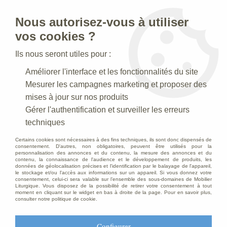
Nous autorisez-vous à utiliser
0
vos cookies ?
Ils nous seront utiles pour :
Accueil
>
Creches de Noel
>
Crèches Taille 015 cm
>
Améliorer l'interface et les fonctionnalités du site
Crèche N° 37 _ 15 CM
>
Saint Joseph Antique
Mesurer les campagnes marketing et proposer des
mises à jour sur nos produits
Gérer l'authentification et surveiller les erreurs
techniques
Certains cookies sont nécessaires à des fins techniques, ils sont donc dispensés de
consentement. D'autres, non obligatoires, peuvent être utilisés pour la
personnalisation des annonces et du contenu, la mesure des annonces et du
contenu, la connaissance de l'audience et le développement de produits, les
données de géolocalisation précises et l'identification par le balayage de l'appareil,
le stockage et/ou l'accès aux informations sur un appareil. Si vous donnez votre
consentement, celui-ci sera valable sur l’ensemble des sous-domaines de Mobilier
Liturgique. Vous disposez de la possibilité de retirer votre consentement à tout
moment en cliquant sur le widget en bas à droite de la page. Pour en savoir plus,
consulter notre politique de cookie.
Configurer