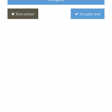
Tout refuser
Accepter tout
Saint Joseph Antique
Soyez le premier à donner votre avis !
Prix : Nous consulter
Réf. :
CR370004-005
Très belle statue en pâte bois, pour une crèche d'une
hauteur de 15 cm.