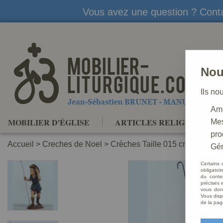
Vous avez une question ? Conta
Nou
Ils no
Amé
MOBILIER D'ÉGLISE
ARTICLES RELIGIEUX
Mes
pro
Accueil
>
Creches de Noel
>
Crèches Taille 015 cm
>
Crèche
Gér
Certains 
obligatoi
du conte
précises e
vous donn
Vous disp
de la pag