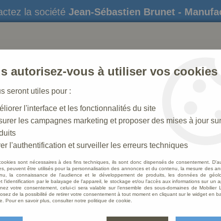
ctez la société
Jean-Sébastien Brunet - Manufa
s autorisez-vous à utiliser vos cookies
us seront utiles pour :
liorer l'interface et les fonctionnalités du site
STATUES
CRÈCHES DE NOËL
AMÉNAGEME
urer les campagnes marketing et proposer des mises à jour su
duits
 N° 37 _ 15 CM
>
Homme Antique
er l'authentification et surveiller les erreurs techniques
cookies sont nécessaires à des fins techniques, ils sont donc dispensés de consentement. D'a
res, peuvent être utilisés pour la personnalisation des annonces et du contenu, la mesure des a
nu, la connaissance de l'audience et le développement de produits, les données de géoloc
Homme
t l'identification par le balayage de l'appareil, le stockage et/ou l'accès aux informations sur un a
ez votre consentement, celui-ci sera valable sur l’ensemble des sous-domaines de Mobilier L
osez de la possibilité de retirer votre consentement à tout moment en cliquant sur le widget en ba
Soyez le 
e. Pour en savoir plus, consulter notre politique de cookie.