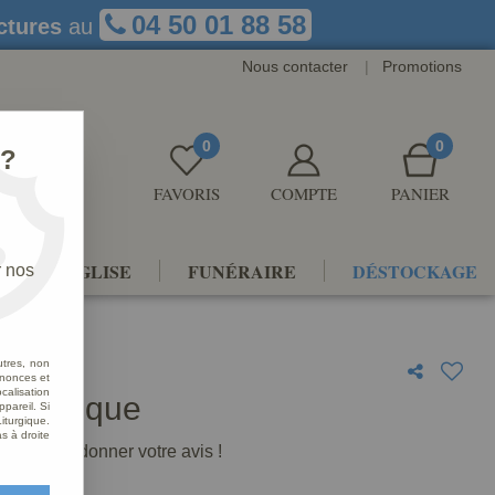
04 50 01 88 58
ctures
au
Nous contacter
|
Promotions
0
0
 ?
FAVORIS
COMPTE
PANIER
NTS D'ÉGLISE
FUNÉRAIRE
DÉSTOCKAGE
r nos
utres, non
nnonces et
alisation
 Antique
ppareil. Si
iturgique.
s à droite
premier à donner votre avis !