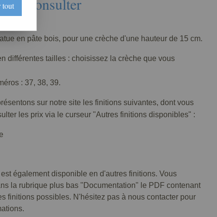
Nous consulter
 tout
069-005
tatue en pâte bois, pour une crèche d'une hauteur de 15 cm.
n différentes tailles : choisissez la crèche que vous
éros : 37, 38, 39.
ésentons sur notre site les finitions suivantes, dont vous
lter les prix via le curseur "Autres finitions disponibles" :
e
 est également disponible en d'autres finitions. Vous
ans la rubrique plus bas "Documentation" le PDF contenant
tes finitions possibles. N'hésitez pas à nous contacter pour
mations.