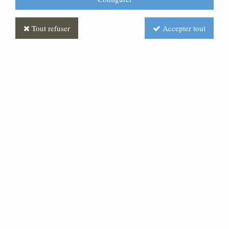
Tout refuser
Accepter tout
Femme Antique
Soyez le premier à donner votre avis !
Prix : Nous consulter
Réf. :
CR370056-005
Très belle statue en pâte bois, pour une crèche d'une
hauteur de 15 cm.