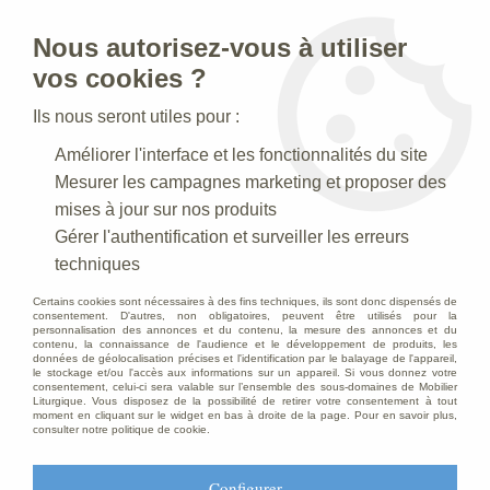
Nous autorisez-vous à utiliser
0
vos cookies ?
Ils nous seront utiles pour :
Accueil
>
Creches de Noel
>
Crèches Taille 015 cm
>
Améliorer l'interface et les fonctionnalités du site
Crèche N° 37 _ 15 CM
>
Femme Antique
Mesurer les campagnes marketing et proposer des
mises à jour sur nos produits
Gérer l'authentification et surveiller les erreurs
techniques
Certains cookies sont nécessaires à des fins techniques, ils sont donc dispensés de
consentement. D'autres, non obligatoires, peuvent être utilisés pour la
personnalisation des annonces et du contenu, la mesure des annonces et du
contenu, la connaissance de l'audience et le développement de produits, les
données de géolocalisation précises et l'identification par le balayage de l'appareil,
le stockage et/ou l'accès aux informations sur un appareil. Si vous donnez votre
consentement, celui-ci sera valable sur l’ensemble des sous-domaines de Mobilier
Liturgique. Vous disposez de la possibilité de retirer votre consentement à tout
moment en cliquant sur le widget en bas à droite de la page. Pour en savoir plus,
consulter notre politique de cookie.
Configurer