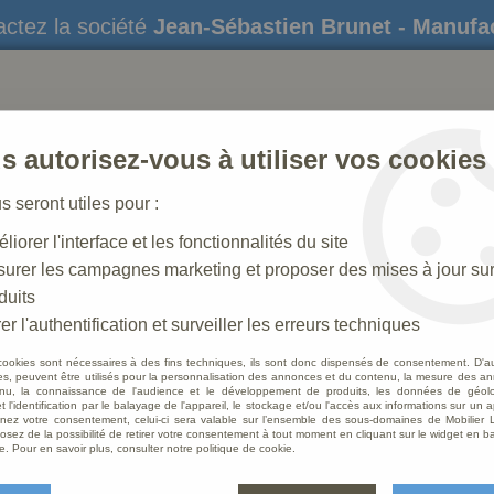
ctez la société
Jean-Sébastien Brunet - Manufa
s autorisez-vous à utiliser vos cookies
us seront utiles pour :
liorer l'interface et les fonctionnalités du site
STATUES
CRÈCHES DE NOËL
AMÉNAGEME
urer les campagnes marketing et proposer des mises à jour su
duits
 N° 37 _ 15 CM
>
Berger Polychrome
er l'authentification et surveiller les erreurs techniques
cookies sont nécessaires à des fins techniques, ils sont donc dispensés de consentement. D'a
res, peuvent être utilisés pour la personnalisation des annonces et du contenu, la mesure des a
nu, la connaissance de l'audience et le développement de produits, les données de géoloc
Berge
t l'identification par le balayage de l'appareil, le stockage et/ou l'accès aux informations sur un a
ez votre consentement, celui-ci sera valable sur l’ensemble des sous-domaines de Mobilier L
osez de la possibilité de retirer votre consentement à tout moment en cliquant sur le widget en ba
Soyez le 
e. Pour en savoir plus, consulter notre politique de cookie.