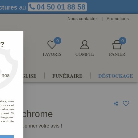
04 50 01 88 58
ctures
au
Nous contacter
|
Promotions
0
0
 ?
FAVORIS
COMPTE
PANIER
NTS D'ÉGLISE
FUNÉRAIRE
DÉSTOCKAGE
r nos
utres, non
nnonces et
alisation
r Polychrome
ppareil. Si
iturgique.
s à droite
premier à donner votre avis !