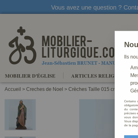
Vous avez une question ? Conta
Nou
Ils no
Amé
MOBILIER D'ÉGLISE
ARTICLES RELIGIEUX
Mes
pro
Accueil
>
Creches de Noel
>
Crèches Taille 015 cm
>
Crèche
Gér
Certains 
obligatoi
du conte
précises e
vous donn
Vous disp
de la pag