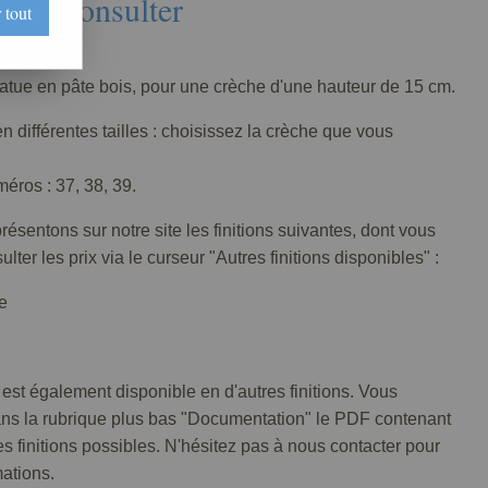
Nous consulter
 tout
075-001
tatue en pâte bois, pour une crèche d'une hauteur de 15 cm.
n différentes tailles : choisissez la crèche que vous
éros : 37, 38, 39.
ésentons sur notre site les finitions suivantes, dont vous
lter les prix via le curseur "Autres finitions disponibles" :
e
 est également disponible en d'autres finitions. Vous
ans la rubrique plus bas "Documentation" le PDF contenant
tes finitions possibles. N'hésitez pas à nous contacter pour
mations.