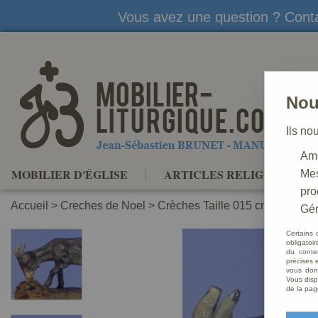
Vous avez une question ? Conta
Nou
Ils no
Amé
MOBILIER D'ÉGLISE
ARTICLES RELIGIEUX
Mes
pro
Accueil
>
Creches de Noel
>
Crèches Taille 015 cm
>
Crèche
Gér
Certains 
obligatoi
du conte
précises e
vous donn
Vous disp
de la pag