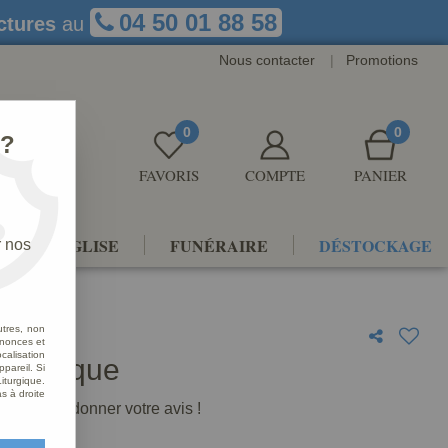
04 50 01 88 58
ctures
au
Nous contacter
|
Promotions
0
0
 ?
FAVORIS
COMPTE
PANIER
NTS D'ÉGLISE
FUNÉRAIRE
DÉSTOCKAGE
r nos
utres, non
nnonces et
alisation
e Antique
ppareil. Si
iturgique.
s à droite
premier à donner votre avis !