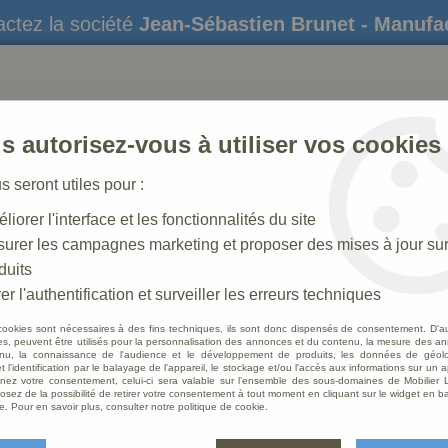
ctez la société
Jean-Sébastien Brunet - Manufa
s autorisez-vous à utiliser vos cookies
us seront utiles pour :
liorer l'interface et les fonctionnalités du site
STATUES
CRÈCHES DE NOËL
AMÉNAGEME
urer les campagnes marketing et proposer des mises à jour su
duits
 N° 37 _ 15 CM
>
Chevre Antique
er l'authentification et surveiller les erreurs techniques
cookies sont nécessaires à des fins techniques, ils sont donc dispensés de consentement. D'a
res, peuvent être utilisés pour la personnalisation des annonces et du contenu, la mesure des a
nu, la connaissance de l'audience et le développement de produits, les données de géoloc
Chevr
t l'identification par le balayage de l'appareil, le stockage et/ou l'accès aux informations sur un a
ez votre consentement, celui-ci sera valable sur l’ensemble des sous-domaines de Mobilier L
osez de la possibilité de retirer votre consentement à tout moment en cliquant sur le widget en ba
Soyez le 
e. Pour en savoir plus, consulter notre politique de cookie.