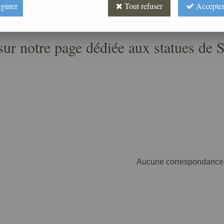
igurer
Tout refuser
Accepter
ur notre page dédiée aux statues de 
Aucune correspondance 