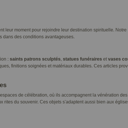
ent leur moment pour rejoindre leur destination spirituelle. Notr
sés dans des conditions avantageuses.
ion :
saints patrons sculptés
,
statues funéraires
et
vases c
hiques, finitions soignées et matériaux durables. Ces articles pro
ves
s espaces de célébration, où ils accompagnent la vénération des
x rites du souvenir. Ces objets s'adaptent aussi bien aux églis