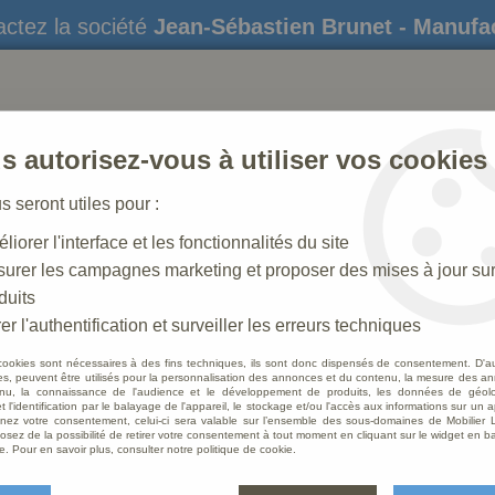
ctez la société
Jean-Sébastien Brunet - Manufa
s autorisez-vous à utiliser vos cookies
us seront utiles pour :
liorer l'interface et les fonctionnalités du site
STATUES
CRÈCHES DE NOËL
AMÉNAGEME
urer les campagnes marketing et proposer des mises à jour su
duits
er l'authentification et surveiller les erreurs techniques
cookies sont nécessaires à des fins techniques, ils sont donc dispensés de consentement. D'a
res, peuvent être utilisés pour la personnalisation des annonces et du contenu, la mesure des a
nu, la connaissance de l'audience et le développement de produits, les données de géoloc
t l'identification par le balayage de l'appareil, le stockage et/ou l'accès aux informations sur un a
ez votre consentement, celui-ci sera valable sur l’ensemble des sous-domaines de Mobilier L
osez de la possibilité de retirer votre consentement à tout moment en cliquant sur le widget en ba
e. Pour en savoir plus, consulter notre politique de cookie.