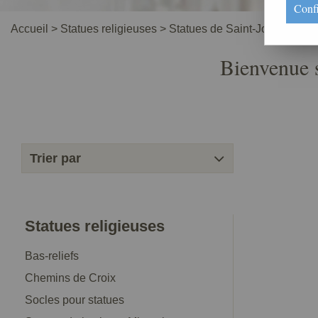
Conf
Accueil
>
Statues religieuses
>
Statues de Saint-Joseph
Bienvenue s
Trier par
Statues religieuses
Bas-reliefs
Chemins de Croix
Socles pour statues