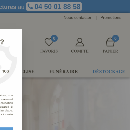
04 50 01 88 58
ctures
au
Nous contacter
|
Promotions
0
0
 ?
FAVORIS
COMPTE
PANIER
NTS D'ÉGLISE
FUNÉRAIRE
DÉSTOCKAGE
r nos
utres, non
nnonces et
alisation
ppareil. Si
iturgique.
s à droite