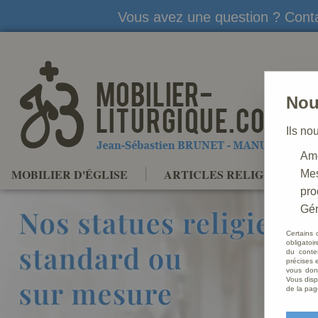
Vous avez une question ? Conta
Nou
Ils no
Amé
MOBILIER D'ÉGLISE
ARTICLES RELIGIEUX
Mes
pro
Gér
Certains 
obligatoi
du conte
précises e
vous donn
Vous disp
de la pag