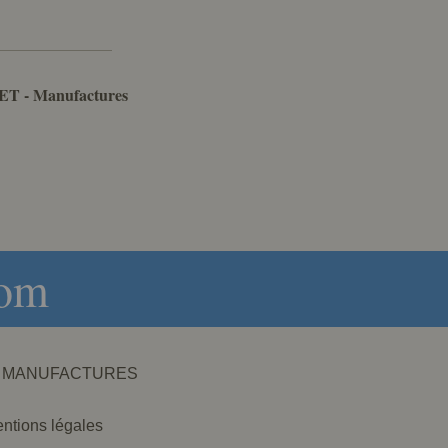
ET - Manufactures
com
NET - MANUFACTURES
ntions légales