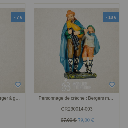
- 7 €
- 18 €
Personnage de crèche : Berger à genoux, en plâtre coloré
Personnage de crèche : Bergers musiciens, en plâtre coloré
CR230014-003
79,00 €
97,00 €