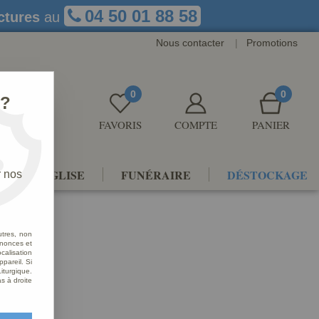
04 50 01 88 58
ctures
au
Nous contacter
|
Promotions
0
0
 ?
FAVORIS
COMPTE
PANIER
NTS D'ÉGLISE
FUNÉRAIRE
DÉSTOCKAGE
r nos
utres, non
nnonces et
alisation
ppareil. Si
iturgique.
s à droite