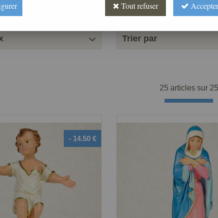
igurer
Tout refuser
Accepter
x
Trier par
25 articles sur
2
- 14.50 €