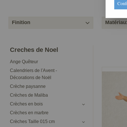
Conf
Finition
Matériau
Creches de Noel
Ange Quêteur
Calendriers de l'Avent -
Décorations de Noël
Crèche paysanne
Crèches de Maliba
Crèches en bois
Crèches en marbre
Crèches Taille 015 cm