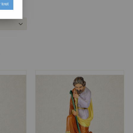
 tout
5