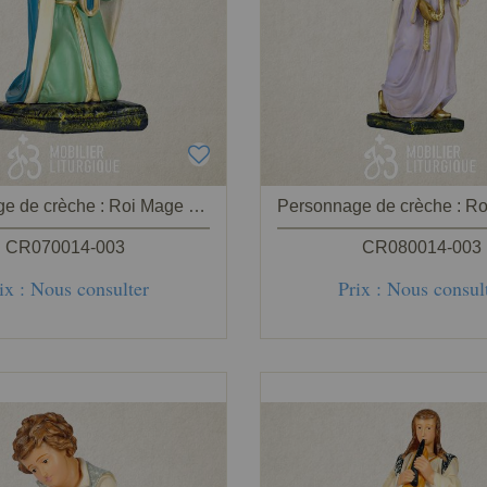
Personnage de crèche : Roi Mage Melchior, en plâtre coloré
CR070014-003
CR080014-003
ix : Nous consulter
Prix : Nous consul