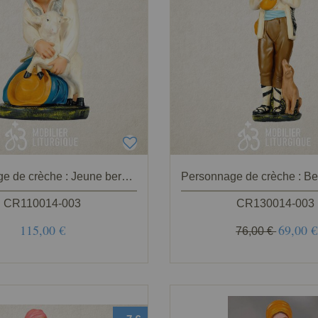
Personnage de crèche : Jeune berger avec un agneau, en plâtre coloré
CR110014-003
CR130014-003
115,00 €
69,00 €
76,00 €