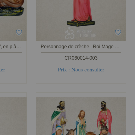
Animal de la crèche : Boeuf, en plâtre coloré
Personnage de crèche : Roi Mage Balthazar, en plâtre coloré
CR060014-003
ter
Prix : Nous consulter