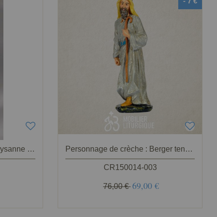
- 7 €
Personnage de crèche : Paysanne avec son sac, en plâtre coloré
Personnage de crèche : Berger tenant une canne, en plâtre coloré
CR150014-003
69,00 €
76,00 €