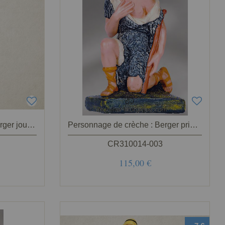
Personnage de crèche : Berger jouant de la flûte, en plâtre coloré
Personnage de crèche : Berger priant, en plâtre coloré
CR310014-003
115,00 €