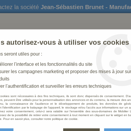
ctez la société
Jean-Sébastien Brunet - Manufa
s autorisez-vous à utiliser vos cookies
us seront utiles pour :
liorer l'interface et les fonctionnalités du site
STATUES
CRÈCHES DE NOËL
AMÉNAGEME
urer les campagnes marketing et proposer des mises à jour su
duits
 N° 14 _40 CM
er l'authentification et surveiller les erreurs techniques
cookies sont nécessaires à des fins techniques, ils sont donc dispensés de consentement. D'a
Crèche N° 14 _40 CM
res, peuvent être utilisés pour la personnalisation des annonces et du contenu, la mesure des a
nu, la connaissance de l'audience et le développement de produits, les données de géoloc
t l'identification par le balayage de l'appareil, le stockage et/ou l'accès aux informations sur un a
ez votre consentement, celui-ci sera valable sur l’ensemble des sous-domaines de Mobilier L
osez de la possibilité de retirer votre consentement à tout moment en cliquant sur le widget en ba
Crèche 40 cm
e. Pour en savoir plus, consulter notre politique de cookie.