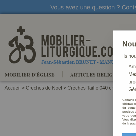
Vous avez une question ? Conta
Nou
Ils no
Amé
MOBILIER D'ÉGLISE
ARTICLES RELIGIEUX
Mes
pro
Accueil
>
Creches de Noel
>
Crèches Taille 040 cm
>
Crèche
Gér
Certains 
obligatoi
du conte
précises e
vous donn
Vous disp
de la pag