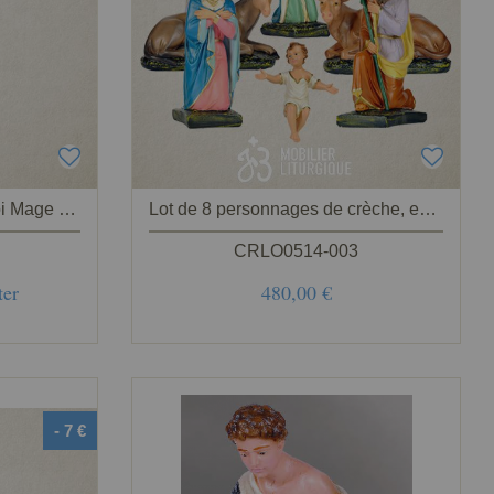
Personnage de crèche : Roi Mage Gaspard, en plâtre coloré
Lot de 8 personnages de crèche, en plâtre coloré
CRLO0514-003
ter
480,00 €
- 7 €