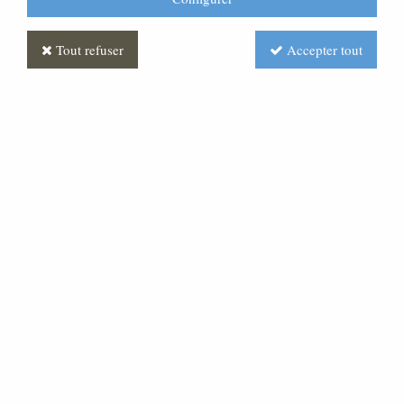
Tout refuser
Accepter tout
Personnage de crèche :
Paysanne à la lanterne, en
plâtre coloré
Soyez le premier à donner votre avis !
59
,
00
€
TTC
au lieu de
72,00
€