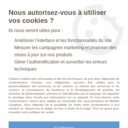
Nous autorisez-vous à utiliser
0
vos cookies ?
Ils nous seront utiles pour :
Accueil
>
Creches de Noel
>
Crèches Taille 040 cm
>
Améliorer l'interface et les fonctionnalités du site
Crèche N° 14 _40 CM
>
Personnage de crèche : Paysanne à la
lanterne, en plâtre coloré
Mesurer les campagnes marketing et proposer des
mises à jour sur nos produits
PROMO
-
13
€
Gérer l'authentification et surveiller les erreurs
techniques
Certains cookies sont nécessaires à des fins techniques, ils sont donc dispensés de
consentement. D'autres, non obligatoires, peuvent être utilisés pour la
personnalisation des annonces et du contenu, la mesure des annonces et du
contenu, la connaissance de l'audience et le développement de produits, les
données de géolocalisation précises et l'identification par le balayage de l'appareil,
le stockage et/ou l'accès aux informations sur un appareil. Si vous donnez votre
consentement, celui-ci sera valable sur l’ensemble des sous-domaines de Mobilier
Liturgique. Vous disposez de la possibilité de retirer votre consentement à tout
moment en cliquant sur le widget en bas à droite de la page. Pour en savoir plus,
consulter notre politique de cookie.
Configurer