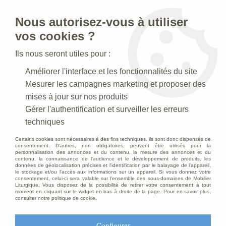
Nous autorisez-vous à utiliser
0
vos cookies ?
Ils nous seront utiles pour :
Améliorer l'interface et les fonctionnalités du site
Mesurer les campagnes marketing et proposer des
mises à jour sur nos produits
Accueil
>
Mobilier d'Eglise
>
Chaises d'églises
>
Fauteuil d'église
Gérer l'authentification et surveiller les erreurs
techniques
Fauteuil d'église
Certains cookies sont nécessaires à des fins techniques, ils sont donc dispensés de
consentement. D'autres, non obligatoires, peuvent être utilisés pour la
personnalisation des annonces et du contenu, la mesure des annonces et du
contenu, la connaissance de l'audience et le développement de produits, les
données de géolocalisation précises et l'identification par le balayage de l'appareil,
le stockage et/ou l'accès aux informations sur un appareil. Si vous donnez votre
TRIER & FILTRER
consentement, celui-ci sera valable sur l’ensemble des sous-domaines de Mobilier
Liturgique. Vous disposez de la possibilité de retirer votre consentement à tout
moment en cliquant sur le widget en bas à droite de la page. Pour en savoir plus,
consulter notre politique de cookie.
Aucune correspondance trouvée
Configurer