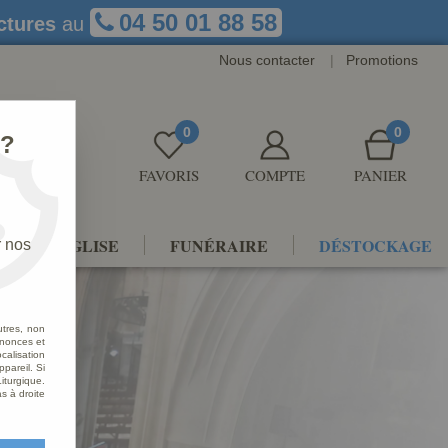
04 50 01 88 58
ctures
au
Nous contacter
|
Promotions
0
0
 ?
FAVORIS
COMPTE
PANIER
NTS D'ÉGLISE
FUNÉRAIRE
DÉSTOCKAGE
r nos
utres, non
nnonces et
alisation
ppareil. Si
iturgique.
s à droite