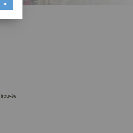
 tout
trouvée