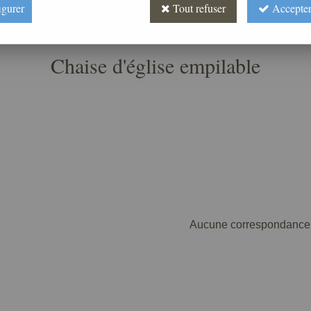
igurer
Tout refuser
Accepter
lise empilable
Chaise d'église empilable
Aucune correspondance 