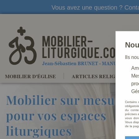
Vous avez une question ? Conta
Nou
Ils no
Amé
MOBILIER D'ÉGLISE
ARTICLES RELIGIEUX
Mes
pro
Gér
Certains 
obligatoi
du conte
précises e
vous donn
Vous disp
de la pag