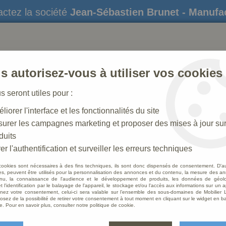
ctez la société
Jean-Sébastien Brunet - Manufa
s autorisez-vous à utiliser vos cookies
us seront utiles pour :
liorer l'interface et les fonctionnalités du site
STATUES
CRÈCHES DE NOËL
AMÉNAGEME
urer les campagnes marketing et proposer des mises à jour su
duits
er l'authentification et surveiller les erreurs techniques
cookies sont nécessaires à des fins techniques, ils sont donc dispensés de consentement. D'a
res, peuvent être utilisés pour la personnalisation des annonces et du contenu, la mesure des a
nu, la connaissance de l'audience et le développement de produits, les données de géoloc
t l'identification par le balayage de l'appareil, le stockage et/ou l'accès aux informations sur un a
ez votre consentement, celui-ci sera valable sur l’ensemble des sous-domaines de Mobilier L
osez de la possibilité de retirer votre consentement à tout moment en cliquant sur le widget en ba
e. Pour en savoir plus, consulter notre politique de cookie.