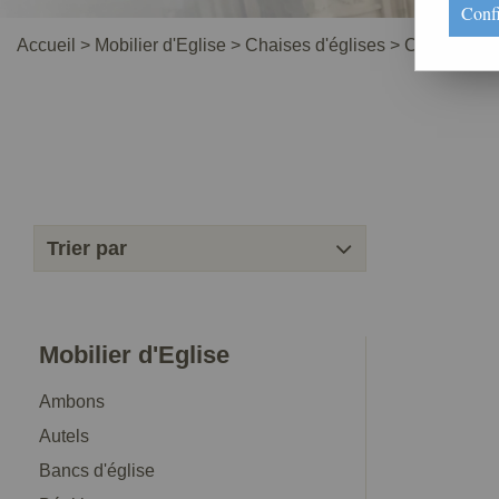
Conf
Accueil
>
Mobilier d'Eglise
>
Chaises d'églises
>
Chaise d'ég
Trier par
Mobilier d'Eglise
Ambons
Autels
Bancs d'église