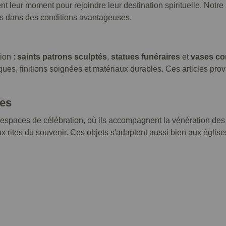
ent leur moment pour rejoindre leur destination spirituelle. Notr
sés dans des conditions avantageuses.
ion :
saints patrons sculptés
,
statues funéraires
et
vases c
hiques, finitions soignées et matériaux durables. Ces articles pro
ves
s espaces de célébration, où ils accompagnent la vénération des
x rites du souvenir. Ces objets s'adaptent aussi bien aux églis