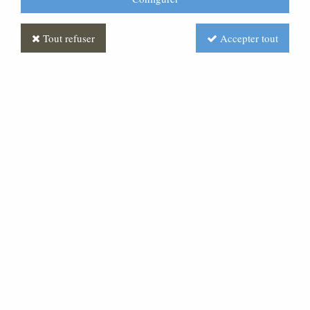
Tout refuser
Accepter tout
Enfant Jésus Fibre
CR010020-050
64,00 €