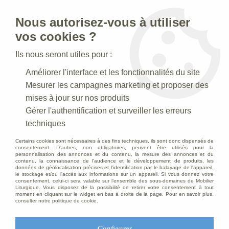
Nous autorisez-vous à utiliser
0
vos cookies ?
Ils nous seront utiles pour :
Accueil
>
Creches de Noel
>
Crèches Taille 030-35 cm
>
Améliorer l'interface et les fonctionnalités du site
Crèche N° 20 _ 35 CM
Mesurer les campagnes marketing et proposer des
Crèche N° 20 _ 35 CM
mises à jour sur nos produits
Gérer l'authentification et surveiller les erreurs
techniques
Crèche 35 cm
Certains cookies sont nécessaires à des fins techniques, ils sont donc dispensés de
consentement. D'autres, non obligatoires, peuvent être utilisés pour la
personnalisation des annonces et du contenu, la mesure des annonces et du
contenu, la connaissance de l'audience et le développement de produits, les
données de géolocalisation précises et l'identification par le balayage de l'appareil,
TRIER & FILTRER
le stockage et/ou l'accès aux informations sur un appareil. Si vous donnez votre
consentement, celui-ci sera valable sur l’ensemble des sous-domaines de Mobilier
Liturgique. Vous disposez de la possibilité de retirer votre consentement à tout
moment en cliquant sur le widget en bas à droite de la page. Pour en savoir plus,
consulter notre politique de cookie.
6 articles sur
6
Configurer