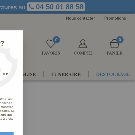
04 50 01 88 58
ctures
au
Nous contacter
|
Promotions
0
0
 ?
FAVORIS
COMPTE
PANIER
NTS D'ÉGLISE
FUNÉRAIRE
DÉSTOCKAGE
r nos
utres, non
nnonces et
alisation
ppareil. Si
iturgique.
s à droite