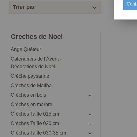
Conf
Trier par
Creches de Noel
Ange Quêteur
Calendriers de l'Avent -
Décorations de Noël
Crèche paysanne
Crèches de Maliba
Crèches en bois
Crèches en marbre
Crèches Taille 015 cm
Crèches Taille 020 cm
Crèches Taille 030-35 cm