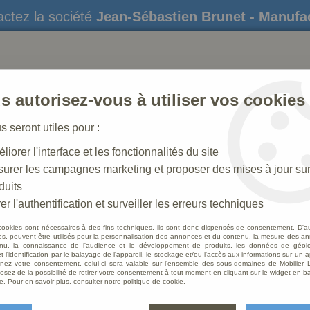
ctez la société
Jean-Sébastien Brunet - Manufa
s autorisez-vous à utiliser vos cookies
us seront utiles pour :
liorer l'interface et les fonctionnalités du site
STATUES
CRÈCHES DE NOËL
AMÉNAGEME
urer les campagnes marketing et proposer des mises à jour su
duits
er l'authentification et surveiller les erreurs techniques
cookies sont nécessaires à des fins techniques, ils sont donc dispensés de consentement. D'a
Crèches en porcelaine
res, peuvent être utilisés pour la personnalisation des annonces et du contenu, la mesure des a
nu, la connaissance de l'audience et le développement de produits, les données de géoloc
t l'identification par le balayage de l'appareil, le stockage et/ou l'accès aux informations sur un a
ez votre consentement, celui-ci sera valable sur l’ensemble des sous-domaines de Mobilier L
osez de la possibilité de retirer votre consentement à tout moment en cliquant sur le widget en ba
e. Pour en savoir plus, consulter notre politique de cookie.