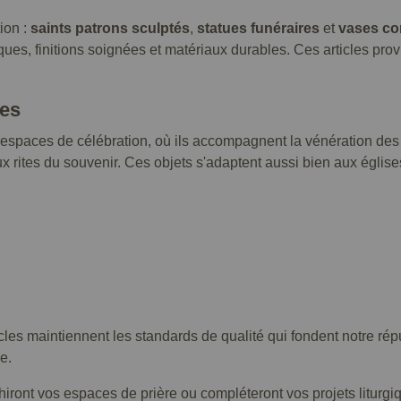
ion :
saints patrons sculptés
,
statues funéraires
et
vases c
hiques, finitions soignées et matériaux durables. Ces articles pro
ves
s espaces de célébration, où ils accompagnent la vénération des
x rites du souvenir. Ces objets s'adaptent aussi bien aux églis
icles maintiennent les standards de qualité qui fondent notre r
e.
ront vos espaces de prière ou compléteront vos projets liturgiques