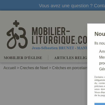
Vous avez une question ? Conta
Nou
Ils no
Amé
MOBILIER D'ÉGLISE
ARTICLES RELIGIEUX
Mes
pro
Accueil
>
Creches de Noel
>
Crèches en porcelaine
Gér
Certains 
obligatoi
du conte
précises e
vous donn
Vous disp
de la pag